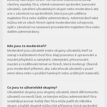
všechny aspekty fóra, včetně nastavení oprávnění, banování
uživatelů, vytváření uživatelských skupin nebo moderátorů atd.
a to v závislosti na oprávněních, která jsou jim udělena
majitelem fóra nebo dalšími administrátory. Administrátoři také
můžou mít ve všech fórech úplné moderátorské schopnosti,
opět v závislosti na nastavení provedeném majitelem fóra nebo
dalšími administrátory.
Kdo jsou to moderátoři?
Moderátoři jsou uživatelé (nebo skupiny uživatelů), kteří se
starají o každodenní chod fóra. Mají pravomoc k upravování a
mazání příspěvků a zamykání, odemykání, přesunování,
mazání a rozdělování témat ve fórech, která moderují. Obecně
jsou moderátoři přítomni, aby zabraňovali uživatelů v psaní
mimo téma nebo v posílání hanlivých nebo urážlivých materiálů.
Co jsou to uživatelské skupiny?
Uživatelské skupiny jsou skupiny uživatelů, které dělí komunitu
uživatelů na menší části, se kterými můžou administrátoři fóra
snadněji pracovat. Každý člen fóra může patřit do několika
skupin a každé skupině můžou být přiřazena různá oprávnění.