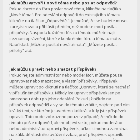
Jak můžu vytvořit nové téma nebo poslat odpověď?
Pokud chcete do fóra poslat nové téma, klikněte na tlačítko
„Nové téma“. Pro odeslání odpovědi do existujícího tématu
klikněte na tlačítko „Odpovědět“. Je možné, že se budete muset
zaregistrovat a přihlásit předtím, než budete moci posílat
příspěvky. Naspodu každého fóra a tématu můžete najít
seznam oprávnění, které v konkrétním fóru a tématu máte.
Například: „Můžete posílat nová témata“, „Můžete posílat
přílohy“ atd.
Jak můžu upravit nebo smazat příspěvek?
Pokud nejste administrátor nebo moderátor, můžete pouze
upravovat nebo mazat svoje vlastní příspěvky. Příspěvek
můžete upravit po kliknutí na tlačítko „Upravit“, které se nachází
v příslušném příspěvku. Někdy lze upravit příspěvek jen po
omezenou dobu po jeho odeslání. Pokud již někdo na
příspěvek odpověděl a vy se do tématu vrátíte, najdete pod ním
krátký text, ve kterém je uvedeno kolikrát a kdy jste příspěvek
upravili. Toto bude zobrazeno pouze v případě, že někdo do
tématu pošle odpověď, ale neobjeví se to, pokud moderátor
nebo administrátor upraví příspěvek, ačkoli ti mohou zanechat
na základě vlastního uvážení vzkaz, proč příspěvek upravili.