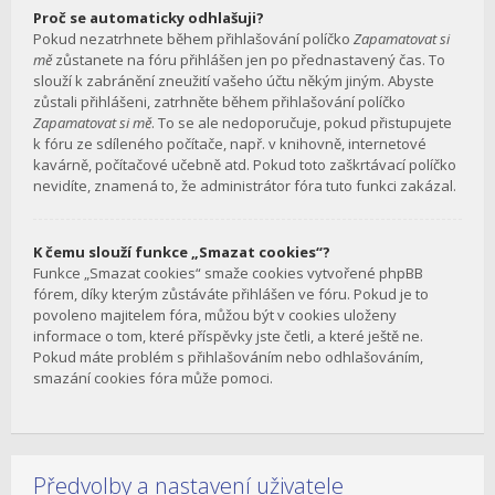
Proč se automaticky odhlašuji?
Pokud nezatrhnete během přihlašování políčko
Zapamatovat si
mě
zůstanete na fóru přihlášen jen po přednastavený čas. To
slouží k zabránění zneužití vašeho účtu někým jiným. Abyste
zůstali přihlášeni, zatrhněte během přihlašování políčko
Zapamatovat si mě
. To se ale nedoporučuje, pokud přistupujete
k fóru ze sdíleného počítače, např. v knihovně, internetové
kavárně, počítačové učebně atd. Pokud toto zaškrtávací políčko
nevidíte, znamená to, že administrátor fóra tuto funkci zakázal.
K čemu slouží funkce „Smazat cookies“?
Funkce „Smazat cookies“ smaže cookies vytvořené phpBB
fórem, díky kterým zůstáváte přihlášen ve fóru. Pokud je to
povoleno majitelem fóra, můžou být v cookies uloženy
informace o tom, které příspěvky jste četli, a které ještě ne.
Pokud máte problém s přihlašováním nebo odhlašováním,
smazání cookies fóra může pomoci.
Předvolby a nastavení uživatele