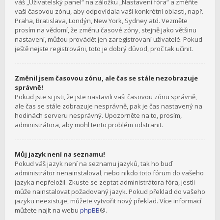
váš „Uživatelský panel“ na záložku „Nastavení fóra“ a změňte
vaši časovou zónu, aby odpovídala vaší konkrétní oblasti, např.
Praha, Bratislava, Londýn, New York, Sydney atd. Vezměte
prosím na vědomí, že změnu časové zóny, stejně jako většinu
nastavení, můžou provádět jen zaregistrovaní uživatelé. Pokud
ještě nejste registrováni, toto je dobrý důvod, proč tak učinit.
Změnil jsem časovou zónu, ale čas se stále nezobrazuje
správně!
Pokud jste si jisti, že jste nastavili vaši časovou zónu správně,
ale čas se stále zobrazuje nesprávně, pak je čas nastavený na
hodinách serveru nesprávný. Upozorněte na to, prosím,
administrátora, aby mohl tento problém odstranit.
Můj jazyk není na seznamu!
Pokud váš jazyk není na seznamu jazyků, tak ho buď
administrátor nenainstaloval, nebo nikdo toto fórum do vašeho
jazyka nepřeložil. Zkuste se zeptat administrátora fóra, jestli
může nainstalovat požadovaný jazyk. Pokud překlad do vašeho
jazyku neexistuje, můžete vytvořit nový překlad. Více informací
můžete najít na webu
phpBB
®.