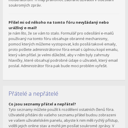
soukromých zpráv.
Přišel mi od někoho na tomto fóru nevyžádaný nebo
urážlivý e-mail!
Je nám líto, že se vám to stalo. Formulář pro odesílání e-mailů
používaný na tomto fóru obsahuje obranné mechanismy,
pomocí kterých můžeme vystopovat, kdo posílá takové emaily,
proto pošlete administrátorovi fóra email s úplnou kopií emailu,
který vám přišel. Je velmi důležité, aby v něm byly zahrnuty
hlavičky, které obsahují podrobné údaje o uživateli, který email
poslal. Administrátor fóra pak bude moci problém vyřešit.
Přátelé a nepřátelé
Co jsou seznamy přátel a nepřátel?
Tyto seznamy můžete použít k rozdělení ostatních členů fóra.
Uživatelé přidáni do vašeho seznamu přátel budou zobrazeni
ve vašem uživatelském panelu, abyste k nim měli rychlý přístup,
viděli jejich online stav a mohli jim posílat soukromé zprávy. V