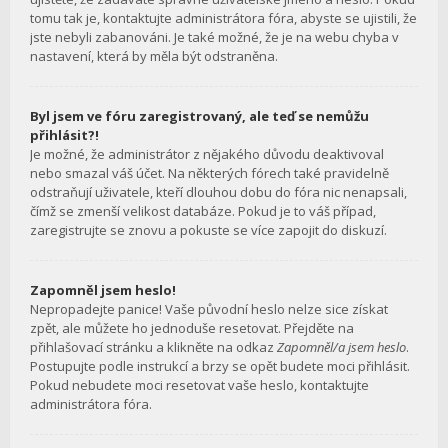
tomu tak je, kontaktujte administrátora fóra, abyste se ujistili, že
jste nebyli zabanováni. Je také možné, že je na webu chyba v
nastavení, která by měla být odstraněna.
Byl jsem ve fóru zaregistrovaný, ale teď se nemůžu
přihlásit?!
Je možné, že administrátor z nějakého důvodu deaktivoval
nebo smazal váš účet. Na některých fórech také pravidelně
odstraňují uživatele, kteří dlouhou dobu do fóra nic nenapsali,
čímž se zmenší velikost databáze. Pokud je to váš případ,
zaregistrujte se znovu a pokuste se více zapojit do diskuzí.
Zapomněl jsem heslo!
Nepropadejte panice! Vaše původní heslo nelze sice získat
zpět, ale můžete ho jednoduše resetovat. Přejděte na
přihlašovací stránku a klikněte na odkaz
Zapomněl/a jsem heslo
.
Postupujte podle instrukcí a brzy se opět budete moci přihlásit.
Pokud nebudete moci resetovat vaše heslo, kontaktujte
administrátora fóra.