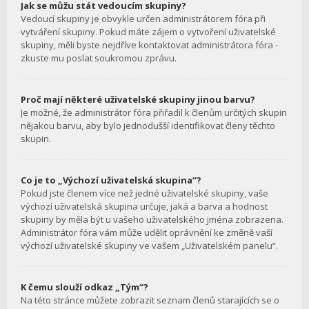
Jak se můžu stát vedoucím skupiny?
Vedoucí skupiny je obvykle určen administrátorem fóra při
vytváření skupiny. Pokud máte zájem o vytvoření uživatelské
skupiny, měli byste nejdříve kontaktovat administrátora fóra -
zkuste mu poslat soukromou zprávu.
Proč mají některé uživatelské skupiny jinou barvu?
Je možné, že administrátor fóra přiřadil k členům určitých skupin
nějakou barvu, aby bylo jednodušší identifikovat členy těchto
skupin.
Co je to „Výchozí uživatelská skupina“?
Pokud jste členem více než jedné uživatelské skupiny, vaše
výchozí uživatelská skupina určuje, jaká a barva a hodnost
skupiny by měla být u vašeho uživatelského jména zobrazena.
Administrátor fóra vám může udělit oprávnění ke změně vaší
výchozí uživatelské skupiny ve vašem „Uživatelském panelu“.
K čemu slouží odkaz „Tým“?
Na této stránce můžete zobrazit seznam členů starajících se o