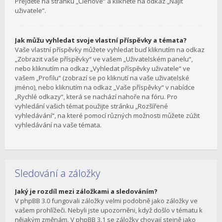
Přejděte na stránku „Členové“ a klikněte na odkaz „Najít
uživatele“.
Jak můžu vyhledat svoje vlastní příspěvky a témata?
Vaše vlastní příspěvky můžete vyhledat buď kliknutím na odkaz
„Zobrazit vaše příspěvky“ ve vašem „Uživatelském panelu“,
nebo kliknutím na odkaz „Vyhledat příspěvky uživatele“ ve
vašem „Profilu“ (zobrazí se po kliknutí na vaše uživatelské
jméno), nebo kliknutím na odkaz „Vaše příspěvky“ v nabídce
„Rychlé odkazy“, která se nachází nahoře na fóru. Pro
vyhledání vašich témat použijte stránku „Rozšířené
vyhledávání“, na které pomocí různých možnosti můžete zúžit
vyhledávání na vaše témata.
Sledování a záložky
Jaký je rozdíl mezi záložkami a sledováním?
V phpBB 3.0 fungovali záložky velmi podobně jako záložky ve
vašem prohlížeči. Nebyli jste upozorněni, když došlo v tématu k
nějakým změnám. V phpBB 3.1 se záložky chovají stejně jako