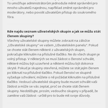
To umožňuje administrátorům jednoduše měnit oprávnění pro
mnoho uživatelů najednou, například změnit oprávnění pro
moderátory, nebo povolit uživatelům přístup do soukromého
fóra.
Kde najdu seznam uživatelských skupin a jak se můžu stát
členem skupiny?
Všechny uživatelské skupiny můžete zobrazit na záložce
„Uživatelské skupiny“ ve vašem „Uživatelském panelu“. Pokud
se chcete stát členem některé z uživatelských skupin,
pokračujte kliknutím na příslušné tlačítko. Ne do všech skupin je
volný přístup. V některých se musí žádost o členství schválit,
některé můžou být uzavřené a některé můžou být dokonce
skryté. Pokud je skupiny otevřená, můžete se stát jejím členem
po kliknutí na příslušné tlačítko. Pokud členství ve skupině
vyžaduje schválení, můžete o ně požádat kliknutím na příslušné
tlačítko. Vedoucí uživatelské skupiny bude muset schválit vaši
žádost a může se vás zeptat, proč se chcete stát členem
skupiny. Neobtěžujte, prosím, vedoucího skupiny v případě, že
zamítne vaši žádost - určitě pro to bude mít svoje důvody.