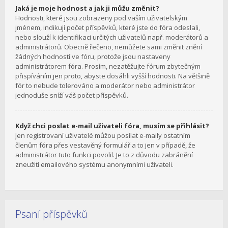
Jaká je moje hodnost a jak ji můžu změnit?
Hodnosti, které jsou zobrazeny pod vaším uživatelským
jménem, indikují počet příspěvků, které jste do fóra odeslali,
nebo slouží k identifikaci určitých uživatelů např. moderátorů a
administrátorů. Obecně řečeno, nemůžete sami změnit znění
žádných hodností ve fóru, protože jsou nastaveny
administrátorem fóra. Prosím, nezatěžujte fórum zbytečným
přispíváním jen proto, abyste dosáhli vyšší hodnosti. Na většině
fór to nebude tolerováno a moderátor nebo administrátor
jednoduše sníží váš počet příspěvků.
Když chci poslat e-mail uživateli fóra, musím se přihlásit?
Jen registrovaní uživatelé můžou posílat e-maily ostatním
členům fóra přes vestavěný formulář a to jen v případě, že
administrátor tuto funkci povolil. Je to z důvodu zabránění
zneužití emailového systému anonymními uživateli.
Psaní příspěvků