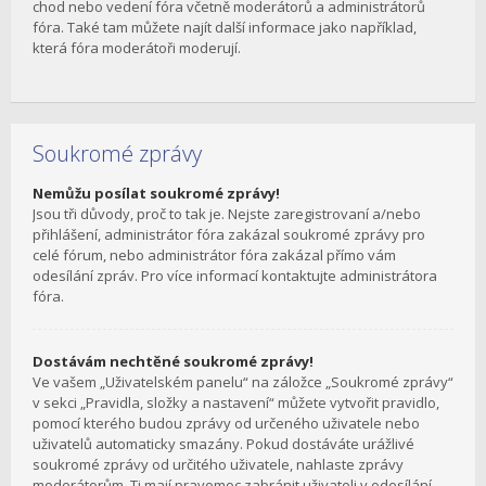
chod nebo vedení fóra včetně moderátorů a administrátorů
fóra. Také tam můžete najít další informace jako například,
která fóra moderátoři moderují.
Soukromé zprávy
Nemůžu posílat soukromé zprávy!
Jsou tři důvody, proč to tak je. Nejste zaregistrovaní a/nebo
přihlášení, administrátor fóra zakázal soukromé zprávy pro
celé fórum, nebo administrátor fóra zakázal přímo vám
odesílání zpráv. Pro více informací kontaktujte administrátora
fóra.
Dostávám nechtěné soukromé zprávy!
Ve vašem „Uživatelském panelu“ na záložce „Soukromé zprávy“
v sekci „Pravidla, složky a nastavení“ můžete vytvořit pravidlo,
pomocí kterého budou zprávy od určeného uživatele nebo
uživatelů automaticky smazány. Pokud dostáváte urážlivé
soukromé zprávy od určitého uživatele, nahlaste zprávy
moderátorům. Ti mají pravomoc zabránit uživateli v odesílání