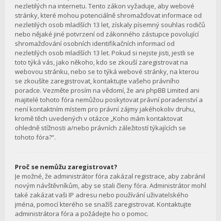
nezletilých na internetu. Tento zákon vyžaduje, aby webové
stránky, které mohou potenciálně shromažďovat informace od
nezletilých osob mladších 13 let, získaly písemný souhlas rodičů
nebo nějaké jiné potvrzení od zákonného zástupce povolující
shromažďování osobních identifikačních informací od
nezletilých osob mladších 13 let. Pokud si nejste jisti, jestli se
toto týká vás, jako někoho, kdo se zkouší zaregistrovat na
webovou stránku, nebo se to týká webové stránky, na kterou
se zkoušíte zaregistrovat, kontaktujte vašeho právního
poradce. Vezměte prosím na vědomí, že ani phpBB Limited ani
majitelé tohoto fóra nemůžou poskytovat právní poradenství a
není kontaktním místem pro právní zájmy jakéhokoliv druhu,
kromě těch uvedených v otázce „Koho mám kontaktovat
ohledně stížnosti a/nebo právních záležitostí týkajících se
tohoto fóra?“.
Proč se nemůžu zaregistrovat?
Je možné, že administrátor fóra zakázal registrace, aby zabránil
novým návštěvníkům, aby se stali členy fóra. Administrátor mohl
také zakázat vaši IP adresu nebo používání uživatelského
jména, pomocí kterého se snažíš zaregistrovat. Kontaktujte
administrátora fóra a požádejte ho o pomoc.