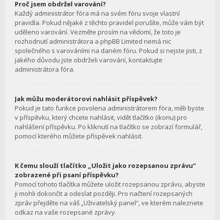
Proč jsem obdržel varování?
Každý administrátor fóra má na svém fóru svoje vlastní
pravidla. Pokud nějaké z těchto pravidel porušíte, může vám být
uděleno varování. Vezměte prosím na vědomí, že toto je
rozhodnutí administrátora a phpBB Limited nemá nic
společného s varováními na daném fóru. Pokud si nejste jisti, z
jakého důvodu jste obdrželi varování, kontaktujte
administrátora fóra.
Jak můžu moderátorovi nahlásit příspěvek?
Pokud je tato funkce povolena administrátorem fóra, měli byste
v příspěvku, který chcete nahlásit, vidět tlačítko (ikonu) pro
nahlášení příspěvku. Po kliknutí na tlačítko se zobrazí formulář,
pomocí kterého můžete příspěvek nahlásit.
K čemu slouží tlačítko „Uložit jako rozepsanou zprávu“
zobrazené při psaní příspěvku?
Pomocí tohoto tlačítka můžete uložit rozepsanou zprávu, abyste
ji mohli dokončit a odeslat později. Pro načtení rozepsaných
zpráv přejděte na váš „Uživatelský panel“, ve kterém naleznete
odkaz na vaše rozepsané zprávy.