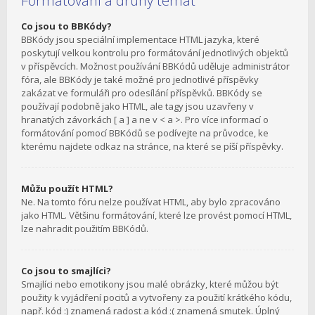
Formátování a druhy témat
Co jsou to BBKódy?
BBKódy jsou speciální implementace HTML jazyka, které
poskytují velkou kontrolu pro formátování jednotlivých objektů
v příspěvcích. Možnost používání BBKódů uděluje administrátor
fóra, ale BBKódy je také možné pro jednotlivé příspěvky
zakázat ve formuláři pro odesílání příspěvků. BBKódy se
používají podobně jako HTML, ale tagy jsou uzavřeny v
hranatých závorkách [ a ] a ne v < a >. Pro více informací o
formátování pomocí BBKódů se podívejte na průvodce, ke
kterému najdete odkaz na stránce, na které se píší příspěvky.
Můžu použít HTML?
Ne. Na tomto fóru nelze používat HTML, aby bylo zpracováno
jako HTML. Většinu formátování, které lze provést pomocí HTML,
lze nahradit použitím BBKódů.
Co jsou to smajlíci?
Smajlíci nebo emotikony jsou malé obrázky, které můžou být
použity k vyjádření pocitů a vytvořeny za použití krátkého kódu,
např. kód :) znamená radost a kód :( znamená smutek. Úplný