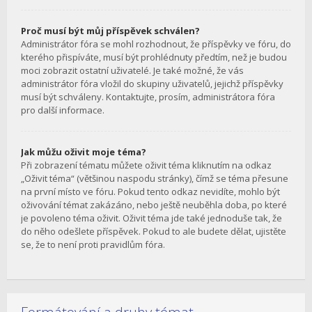
Proč musí být můj příspěvek schválen?
Administrátor fóra se mohl rozhodnout, že příspěvky ve fóru, do
kterého přispíváte, musí být prohlédnuty předtím, než je budou
moci zobrazit ostatní uživatelé. Je také možné, že vás
administrátor fóra vložil do skupiny uživatelů, jejichž příspěvky
musí být schváleny. Kontaktujte, prosím, administrátora fóra
pro další informace.
Jak můžu oživit moje téma?
Při zobrazení tématu můžete oživit téma kliknutím na odkaz
„Oživit téma“ (většinou naspodu stránky), čímž se téma přesune
na první místo ve fóru. Pokud tento odkaz nevidíte, mohlo být
oživování témat zakázáno, nebo ještě neuběhla doba, po které
je povoleno téma oživit. Oživit téma jde také jednoduše tak, že
do něho odešlete příspěvek. Pokud to ale budete dělat, ujistěte
se, že to není proti pravidlům fóra.