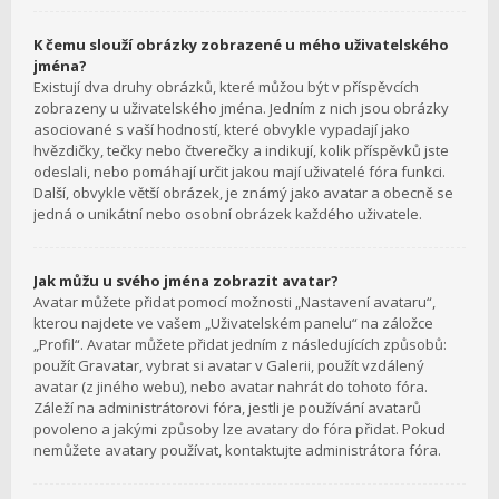
K čemu slouží obrázky zobrazené u mého uživatelského
jména?
Existují dva druhy obrázků, které můžou být v příspěvcích
zobrazeny u uživatelského jména. Jedním z nich jsou obrázky
asociované s vaší hodností, které obvykle vypadají jako
hvězdičky, tečky nebo čtverečky a indikují, kolik příspěvků jste
odeslali, nebo pomáhají určit jakou mají uživatelé fóra funkci.
Další, obvykle větší obrázek, je známý jako avatar a obecně se
jedná o unikátní nebo osobní obrázek každého uživatele.
Jak můžu u svého jména zobrazit avatar?
Avatar můžete přidat pomocí možnosti „Nastavení avataru“,
kterou najdete ve vašem „Uživatelském panelu“ na záložce
„Profil“. Avatar můžete přidat jedním z následujících způsobů:
použít Gravatar, vybrat si avatar v Galerii, použít vzdálený
avatar (z jiného webu), nebo avatar nahrát do tohoto fóra.
Záleží na administrátorovi fóra, jestli je používání avatarů
povoleno a jakými způsoby lze avatary do fóra přidat. Pokud
nemůžete avatary používat, kontaktujte administrátora fóra.