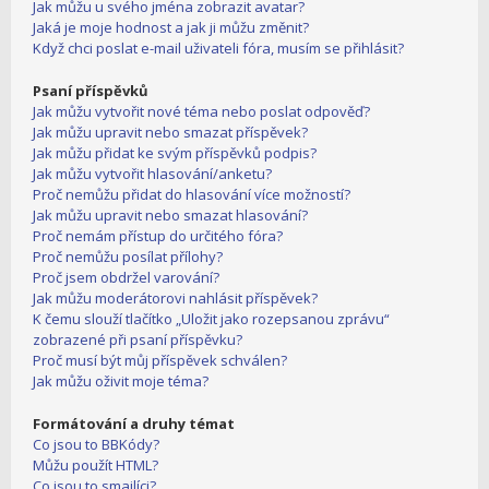
Jak můžu u svého jména zobrazit avatar?
Jaká je moje hodnost a jak ji můžu změnit?
Když chci poslat e-mail uživateli fóra, musím se přihlásit?
Psaní příspěvků
Jak můžu vytvořit nové téma nebo poslat odpověď?
Jak můžu upravit nebo smazat příspěvek?
Jak můžu přidat ke svým příspěvků podpis?
Jak můžu vytvořit hlasování/anketu?
Proč nemůžu přidat do hlasování více možností?
Jak můžu upravit nebo smazat hlasování?
Proč nemám přístup do určitého fóra?
Proč nemůžu posílat přílohy?
Proč jsem obdržel varování?
Jak můžu moderátorovi nahlásit příspěvek?
K čemu slouží tlačítko „Uložit jako rozepsanou zprávu“
zobrazené při psaní příspěvku?
Proč musí být můj příspěvek schválen?
Jak můžu oživit moje téma?
Formátování a druhy témat
Co jsou to BBKódy?
Můžu použít HTML?
Co jsou to smajlíci?