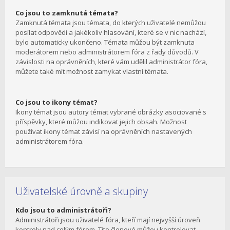
Co jsou to zamknutá témata?
Zamknutá témata jsou témata, do kterých uživatelé nemůžou
posílat odpovědi a jakékoliv hlasování, které se v nic nachází,
bylo automaticky ukončeno. Témata můžou být zamknuta
moderátorem nebo administrátorem fóra z řady důvodů. V
závislosti na oprávněních, které vám udělil administrátor fóra,
můžete také mít možnost zamykat vlastní témata.
Co jsou to ikony témat?
Ikony témat jsou autory témat vybrané obrázky asociované s
příspěvky, které můžou indikovat jejich obsah. Možnost
používat ikony témat závisí na oprávněních nastavených
administrátorem fóra.
Uživatelské úrovně a skupiny
Kdo jsou to administrátoři?
Administrátoři jsou uživatelé fóra, kteří mají nejvyšší úroveň
kontroly nad celým fórem. Tito členové můžou kontrolovat