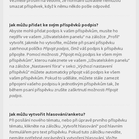
Vezměte prosím na vědomí, že normální uživatelé nemůžou
smazat příspěvek, když k němu někdo pošle odpověď.
Jak můžu přidat ke svým příspěvků podpis?
Abyste mohli přidat podpis k vašim příspěvkům, musíte ho
nejdřív ve vašem „Uživatelském panelu“ na záložce „Profil“
vytvořit. Jakmile ho vytvoříte, můžete při psaní příspěvku
zatrhnout políčko
Připojit podpis
, čímž váš podpis k příspěvku
připojíte. Pomocí možnosti „Připojit můj podpis ke všem mým
příspěvkům“, kterou naleznete ve vašem „Uživatelském panelu“
na záložce „Nastavení fóra“ v sekci „Výchozí nastavení
příspěvků“ můžete automaticky připojit váš podpis ke všem
vašim příspěvkům. Pokud to uděláte, můžete stále zamezit
připojení vašeho podpisu k jednotlivým příspěvkům tak, že
během psaní příspěvku zrušíte zaškrtnutí možnosti
Připojit
podpis
.
Jak můžu vytvořit hlasování/anketu?
Při posílání nového tématu, nebo při úpravě prvního příspěvku
tématu, klikněte na záložku „Vytvořit hlasování“ pod hlavním
formulářem pro text příspěvku. Pokud tuto záložku nevidíte,
nemáte potřebné oprávnění k vytvoření hlasování. Vložte