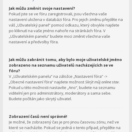
Jak můžu změnit svoje nastavení?
Pokud jste se ve fóru zaregistrovali, jsou všechna vaše
nastavení uložena v databázi fóra. Pro jejich změnu přejděte na
váš „Uživatelský panel“ pomocí odkazu, který obvykle najdete
po kliknutí na vaše jméno nahoře na stránkách fóra. V
„Uživatelském panelu“ budete moci změnit všechna vaše
nastavení a předvolby fóra.
Jak můžu zabránit tomu, aby bylo moje uživatelské jméno
zobrazeno na seznamu uživatelů nacházejících se ve
fóru?
V „Uživatelském panelu“ na záložce „Nastavení fóra“ ->
„Obecné nastavení fóra“ najdete možnost
Skrýt můj online stav
.
Pokud u této možnosti nastavíte „Ano“, budete na seznamu
viditelní jen pro administrátory, moderátory a sama sebe.
Budete počítán jako skrytý uživatel.
Zobrazení časů není správné!
Je možné, že zobrazený čas je pro jinou časovou zónu, než ve
které se nacházíte. Pokud se jedná o tento případ, přejděte na