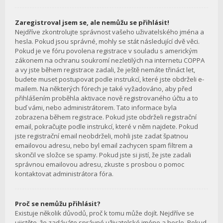
Zaregistroval jsem se, ale nemůžu se přihlásit!
Nejdříve zkontrolujte správnost vašeho uživatelského jména a
hesla. Pokud jsou správné, mohly se stát následující dvě věci.
Pokud je ve fóru povolena registrace v souladu s americkým
zákonem na ochranu soukromí nezletilých na internetu COPPA
a vy jste během registrace zadali, že ještě nemáte třináct let,
budete muset postupovat podle instrukcí, které jste obdrželi e-
mailem. Na některých fórech je také vyžadováno, aby před
přihlášením proběhla aktivace nově registrovaného účtu a to
buď vámi, nebo administrátorem. Tato informace byla
zobrazena během registrace. Pokud jste obdrželi registrační
email, pokračujte podle instrukcí, které v něm najdete. Pokud
jste registrační email neobdrželi, mohli jste zadat špatnou
emailovou adresu, nebo byl email zachycen spam filtrem a
skončil ve složce se spamy. Pokud jste si jistí, že jste zadali
správnou emailovou adresu, zkuste s prosbou o pomoc
kontaktovat administrátora fóra.
Proč se nemůžu přihlásit?
Existuje několik důvodů, proč k tomu může dojít. Nejdříve se
ujistěte, že zadáváte správné uživatelské jméno a heslo. Pokud