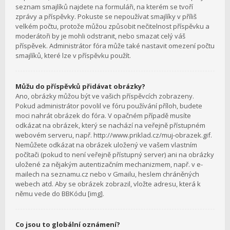
seznam smajlíků najdete na formuláři, na kterém se tvoří
zprávy a příspěvky. Pokuste se nepoužívat smajlíky v příliš
velkém počtu, protože můžou způsobit nečitelnost příspěvku a
moderátoři by je mohli odstranit, nebo smazat celý váš
příspěvek. Administrátor fóra může také nastavit omezení počtu
smajlíků, které lze v příspěvku použít.
Můžu do příspěvků přidávat obrázky?
Ano, obrázky můžou být ve vašich příspěvcích zobrazeny.
Pokud administrátor povolil ve fóru používání příloh, budete
moci nahrát obrázek do fóra. V opačném případě musíte
odkázat na obrázek, který se nachází na veřejně přístupném
webovém serveru, např. http://www.priklad.cz/muj-obrazek.gif.
Nemůžete odkázat na obrázek uložený ve vašem vlastním
počítači (pokud to není veřejně přístupný server) ani na obrázky
uložené za nějakým autentizačním mechanizmem, např. v e-
mailech na seznamu.cz nebo v Gmailu, heslem chráněných
webech atd. Aby se obrázek zobrazil, vložte adresu, která k
němu vede do BBKódu [img].
Co jsou to globální oznámení?