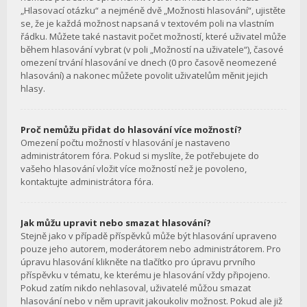
„Hlasovací otázku“ a nejméně dvě „Možnosti hlasování“, ujistěte
se, že je každá možnost napsaná v textovém poli na vlastním
řádku. Můžete také nastavit počet možností, které uživatel může
během hlasování vybrat (v poli „Možností na uživatele“), časové
omezení trvání hlasování ve dnech (0 pro časově neomezené
hlasování) a nakonec můžete povolit uživatelům měnit jejich
hlasy.
Proč nemůžu přidat do hlasování více možností?
Omezení počtu možností v hlasování je nastaveno
administrátorem fóra. Pokud si myslíte, že potřebujete do
vašeho hlasování vložit více možností než je povoleno,
kontaktujte administrátora fóra.
Jak můžu upravit nebo smazat hlasování?
Stejně jako v případě příspěvků může být hlasování upraveno
pouze jeho autorem, moderátorem nebo administrátorem. Pro
úpravu hlasování klikněte na tlačítko pro úpravu prvního
příspěvku v tématu, ke kterému je hlasování vždy připojeno.
Pokud zatím nikdo nehlasoval, uživatelé můžou smazat
hlasování nebo v něm upravit jakoukoliv možnost. Pokud ale již