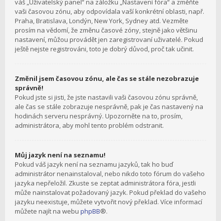
váš „Uživatelský panel“ na záložku „Nastavení fóra“ a změňte
vaši časovou zónu, aby odpovídala vaší konkrétní oblasti, např.
Praha, Bratislava, Londýn, New York, Sydney atd. Vezměte
prosím na vědomí, že změnu časové zóny, stejně jako většinu
nastavení, můžou provádět jen zaregistrovaní uživatelé. Pokud
ještě nejste registrováni, toto je dobrý důvod, proč tak učinit.
Změnil jsem časovou zónu, ale čas se stále nezobrazuje
správně!
Pokud jste si jisti, že jste nastavili vaši časovou zónu správně,
ale čas se stále zobrazuje nesprávně, pak je čas nastavený na
hodinách serveru nesprávný. Upozorněte na to, prosím,
administrátora, aby mohl tento problém odstranit.
Můj jazyk není na seznamu!
Pokud váš jazyk není na seznamu jazyků, tak ho buď
administrátor nenainstaloval, nebo nikdo toto fórum do vašeho
jazyka nepřeložil. Zkuste se zeptat administrátora fóra, jestli
může nainstalovat požadovaný jazyk. Pokud překlad do vašeho
jazyku neexistuje, můžete vytvořit nový překlad. Více informací
můžete najít na webu
phpBB
®.