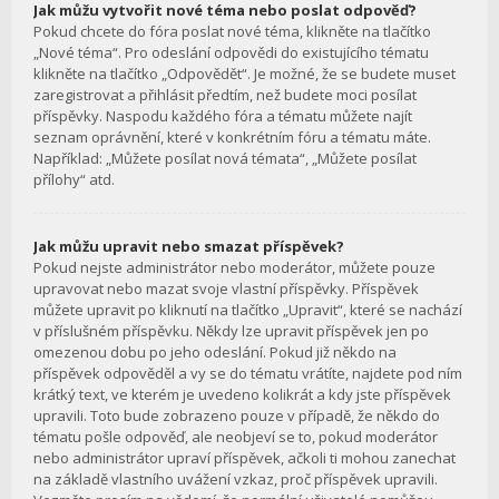
Jak můžu vytvořit nové téma nebo poslat odpověď?
Pokud chcete do fóra poslat nové téma, klikněte na tlačítko
„Nové téma“. Pro odeslání odpovědi do existujícího tématu
klikněte na tlačítko „Odpovědět“. Je možné, že se budete muset
zaregistrovat a přihlásit předtím, než budete moci posílat
příspěvky. Naspodu každého fóra a tématu můžete najít
seznam oprávnění, které v konkrétním fóru a tématu máte.
Například: „Můžete posílat nová témata“, „Můžete posílat
přílohy“ atd.
Jak můžu upravit nebo smazat příspěvek?
Pokud nejste administrátor nebo moderátor, můžete pouze
upravovat nebo mazat svoje vlastní příspěvky. Příspěvek
můžete upravit po kliknutí na tlačítko „Upravit“, které se nachází
v příslušném příspěvku. Někdy lze upravit příspěvek jen po
omezenou dobu po jeho odeslání. Pokud již někdo na
příspěvek odpověděl a vy se do tématu vrátíte, najdete pod ním
krátký text, ve kterém je uvedeno kolikrát a kdy jste příspěvek
upravili. Toto bude zobrazeno pouze v případě, že někdo do
tématu pošle odpověď, ale neobjeví se to, pokud moderátor
nebo administrátor upraví příspěvek, ačkoli ti mohou zanechat
na základě vlastního uvážení vzkaz, proč příspěvek upravili.