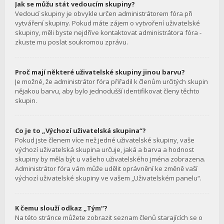
Jak se můžu stát vedoucím skupiny?
Vedoucí skupiny je obvykle určen administrátorem fóra při
vytváření skupiny. Pokud máte zájem o vytvoření uživatelské
skupiny, měli byste nejdříve kontaktovat administrátora fóra -
zkuste mu poslat soukromou zprávu.
Proč mají některé uživatelské skupiny jinou barvu?
Je možné, že administrátor fóra přiřadil k členům určitých skupin
nějakou barvu, aby bylo jednodušší identifikovat členy těchto
skupin.
Co je to „Výchozí uživatelská skupina“?
Pokud jste členem více než jedné uživatelské skupiny, vaše
výchozí uživatelská skupina určuje, jaká a barva a hodnost
skupiny by měla být u vašeho uživatelského jména zobrazena.
Administrátor fóra vám může udělit oprávnění ke změně vaší
výchozí uživatelské skupiny ve vašem „Uživatelském panelu“.
K čemu slouží odkaz „Tým“?
Na této stránce můžete zobrazit seznam členů starajících se o