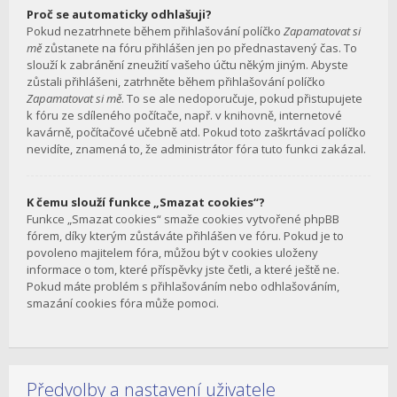
Proč se automaticky odhlašuji?
Pokud nezatrhnete během přihlašování políčko
Zapamatovat si
mě
zůstanete na fóru přihlášen jen po přednastavený čas. To
slouží k zabránění zneužití vašeho účtu někým jiným. Abyste
zůstali přihlášeni, zatrhněte během přihlašování políčko
Zapamatovat si mě
. To se ale nedoporučuje, pokud přistupujete
k fóru ze sdíleného počítače, např. v knihovně, internetové
kavárně, počítačové učebně atd. Pokud toto zaškrtávací políčko
nevidíte, znamená to, že administrátor fóra tuto funkci zakázal.
K čemu slouží funkce „Smazat cookies“?
Funkce „Smazat cookies“ smaže cookies vytvořené phpBB
fórem, díky kterým zůstáváte přihlášen ve fóru. Pokud je to
povoleno majitelem fóra, můžou být v cookies uloženy
informace o tom, které příspěvky jste četli, a které ještě ne.
Pokud máte problém s přihlašováním nebo odhlašováním,
smazání cookies fóra může pomoci.
Předvolby a nastavení uživatele