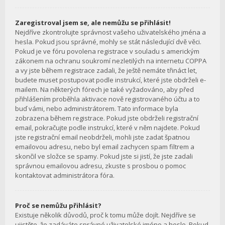
Zaregistroval jsem se, ale nemůžu se přihlásit!
Nejdříve zkontrolujte správnost vašeho uživatelského jména a
hesla. Pokud jsou správné, mohly se stát následující dvě věci.
Pokud je ve fóru povolena registrace v souladu s americkým
zákonem na ochranu soukromí nezletilých na internetu COPPA
a vy jste během registrace zadali, že ještě nemáte třináct let,
budete muset postupovat podle instrukcí, které jste obdrželi e-
mailem. Na některých fórech je také vyžadováno, aby před
přihlášením proběhla aktivace nově registrovaného účtu a to
buď vámi, nebo administrátorem. Tato informace byla
zobrazena během registrace. Pokud jste obdrželi registrační
email, pokračujte podle instrukcí, které v něm najdete. Pokud
jste registrační email neobdrželi, mohli jste zadat špatnou
emailovou adresu, nebo byl email zachycen spam filtrem a
skončil ve složce se spamy. Pokud jste si jistí, že jste zadali
správnou emailovou adresu, zkuste s prosbou o pomoc
kontaktovat administrátora fóra.
Proč se nemůžu přihlásit?
Existuje několik důvodů, proč k tomu může dojít. Nejdříve se
ujistěte, že zadáváte správné uživatelské jméno a heslo. Pokud