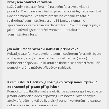
Proč jsem obdržel varování?
Každý administrátor fóra má na svém fóru svoje vlastní
pravidla. Pokud nějaké z těchto pravidel porušíte, může vám být
uděleno varování. Vezměte prosím na vědomí, že toto je
rozhodnutí administrátora a phpBB Limited nemá nic
společného s varováními na daném fóru. Pokud si nejste jisti, z
jakého důvodu jste obdrželi varování, kontaktujte
administrátora fóra.
Jak můžu moderátorovi nahlásit příspěvek?
Pokud je tato funkce povolena administrátorem fóra, měli byste
v příspěvku, který chcete nahlásit, vidět tlačítko (ikonu) pro
nahlášení příspěvku. Po kliknutí na tlačítko se zobrazí formulář,
pomocí kterého můžete příspěvek nahlásit.
K čemu slouží tlačítko „Uložit jako rozepsanou zprávu“
zobrazené při psaní příspěvku?
Pomocí tohoto tlačítka můžete uložit rozepsanou zprávu, abyste
ji mohli dokončit a odeslat později. Pro načtení rozepsaných
zpráv přejděte na váš „Uživatelský panel“, ve kterém naleznete
odkaz na vaše rozepsané zprávy.