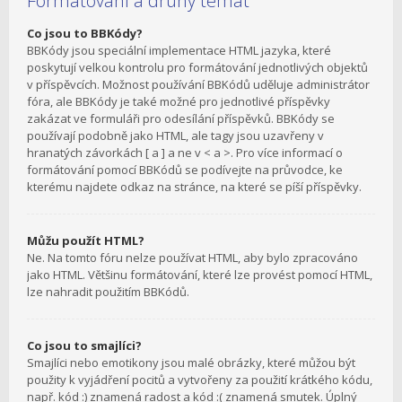
Formátování a druhy témat
Co jsou to BBKódy?
BBKódy jsou speciální implementace HTML jazyka, které
poskytují velkou kontrolu pro formátování jednotlivých objektů
v příspěvcích. Možnost používání BBKódů uděluje administrátor
fóra, ale BBKódy je také možné pro jednotlivé příspěvky
zakázat ve formuláři pro odesílání příspěvků. BBKódy se
používají podobně jako HTML, ale tagy jsou uzavřeny v
hranatých závorkách [ a ] a ne v < a >. Pro více informací o
formátování pomocí BBKódů se podívejte na průvodce, ke
kterému najdete odkaz na stránce, na které se píší příspěvky.
Můžu použít HTML?
Ne. Na tomto fóru nelze používat HTML, aby bylo zpracováno
jako HTML. Většinu formátování, které lze provést pomocí HTML,
lze nahradit použitím BBKódů.
Co jsou to smajlíci?
Smajlíci nebo emotikony jsou malé obrázky, které můžou být
použity k vyjádření pocitů a vytvořeny za použití krátkého kódu,
např. kód :) znamená radost a kód :( znamená smutek. Úplný