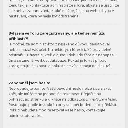
tomu tak je, kontaktujte administrátora fóra, abyste se ujistili, že
jste nebyli zabanováni. Je také možné, že je na webu chyba v
nastavení, která by měla být odstraněna.
Byl jsem ve fóru zaregistrovaný, ale teď se nemůžu
přihlásit?!
Je možné, že administrátor z nějakého důvodu deaktivoval
nebo smazal váš účet. Na některých fórech také pravidelně
odstraňují uživatele, kteří dlouhou dobu do fóra nic nenapsali,
čímž se zmenší velikost databáze. Pokud je to váš případ,
zaregistrujte se znovu a pokuste se více zapojit do diskuzí.
Zapomněl jsem heslo!
Nepropadejte panice! Vaše původní heslo nelze sice získat
zpět, ale můžete ho jednoduše resetovat. Přejděte na
přihlašovací stránku a klikněte na odkaz
Zapomněl/a jsem heslo
.
Postupujte podle instrukcí a brzy se opět budete moci přihlásit.
Pokud nebudete moci resetovat vaše heslo, kontaktujte
administrátora fóra.