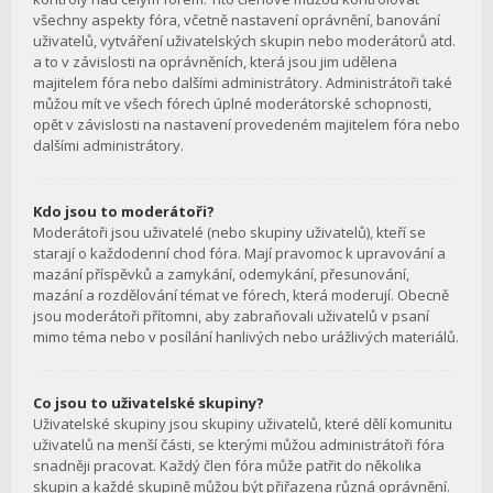
všechny aspekty fóra, včetně nastavení oprávnění, banování
uživatelů, vytváření uživatelských skupin nebo moderátorů atd.
a to v závislosti na oprávněních, která jsou jim udělena
majitelem fóra nebo dalšími administrátory. Administrátoři také
můžou mít ve všech fórech úplné moderátorské schopnosti,
opět v závislosti na nastavení provedeném majitelem fóra nebo
dalšími administrátory.
Kdo jsou to moderátoři?
Moderátoři jsou uživatelé (nebo skupiny uživatelů), kteří se
starají o každodenní chod fóra. Mají pravomoc k upravování a
mazání příspěvků a zamykání, odemykání, přesunování,
mazání a rozdělování témat ve fórech, která moderují. Obecně
jsou moderátoři přítomni, aby zabraňovali uživatelů v psaní
mimo téma nebo v posílání hanlivých nebo urážlivých materiálů.
Co jsou to uživatelské skupiny?
Uživatelské skupiny jsou skupiny uživatelů, které dělí komunitu
uživatelů na menší části, se kterými můžou administrátoři fóra
snadněji pracovat. Každý člen fóra může patřit do několika
skupin a každé skupině můžou být přiřazena různá oprávnění.