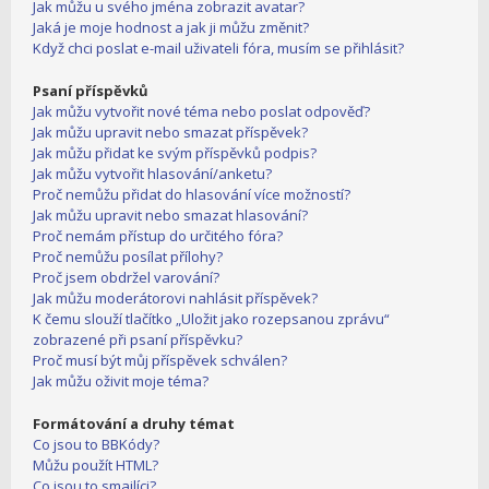
Jak můžu u svého jména zobrazit avatar?
Jaká je moje hodnost a jak ji můžu změnit?
Když chci poslat e-mail uživateli fóra, musím se přihlásit?
Psaní příspěvků
Jak můžu vytvořit nové téma nebo poslat odpověď?
Jak můžu upravit nebo smazat příspěvek?
Jak můžu přidat ke svým příspěvků podpis?
Jak můžu vytvořit hlasování/anketu?
Proč nemůžu přidat do hlasování více možností?
Jak můžu upravit nebo smazat hlasování?
Proč nemám přístup do určitého fóra?
Proč nemůžu posílat přílohy?
Proč jsem obdržel varování?
Jak můžu moderátorovi nahlásit příspěvek?
K čemu slouží tlačítko „Uložit jako rozepsanou zprávu“
zobrazené při psaní příspěvku?
Proč musí být můj příspěvek schválen?
Jak můžu oživit moje téma?
Formátování a druhy témat
Co jsou to BBKódy?
Můžu použít HTML?
Co jsou to smajlíci?