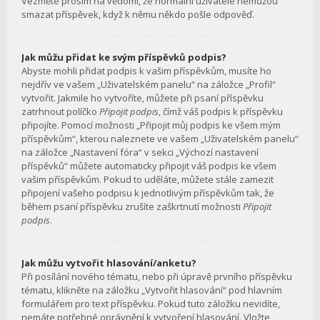
Vezměte prosím na vědomí, že normální uživatelé nemůžou
smazat příspěvek, když k němu někdo pošle odpověď.
Jak můžu přidat ke svým příspěvků podpis?
Abyste mohli přidat podpis k vašim příspěvkům, musíte ho
nejdřív ve vašem „Uživatelském panelu“ na záložce „Profil“
vytvořit. Jakmile ho vytvoříte, můžete při psaní příspěvku
zatrhnout políčko
Připojit podpis
, čímž váš podpis k příspěvku
připojíte. Pomocí možnosti „Připojit můj podpis ke všem mým
příspěvkům“, kterou naleznete ve vašem „Uživatelském panelu“
na záložce „Nastavení fóra“ v sekci „Výchozí nastavení
příspěvků“ můžete automaticky připojit váš podpis ke všem
vašim příspěvkům. Pokud to uděláte, můžete stále zamezit
připojení vašeho podpisu k jednotlivým příspěvkům tak, že
během psaní příspěvku zrušíte zaškrtnutí možnosti
Připojit
podpis
.
Jak můžu vytvořit hlasování/anketu?
Při posílání nového tématu, nebo při úpravě prvního příspěvku
tématu, klikněte na záložku „Vytvořit hlasování“ pod hlavním
formulářem pro text příspěvku. Pokud tuto záložku nevidíte,
nemáte potřebné oprávnění k vytvoření hlasování. Vložte