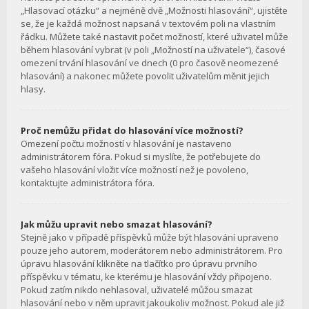
„Hlasovací otázku“ a nejméně dvě „Možnosti hlasování“, ujistěte
se, že je každá možnost napsaná v textovém poli na vlastním
řádku. Můžete také nastavit počet možností, které uživatel může
během hlasování vybrat (v poli „Možností na uživatele“), časové
omezení trvání hlasování ve dnech (0 pro časově neomezené
hlasování) a nakonec můžete povolit uživatelům měnit jejich
hlasy.
Proč nemůžu přidat do hlasování více možností?
Omezení počtu možností v hlasování je nastaveno
administrátorem fóra. Pokud si myslíte, že potřebujete do
vašeho hlasování vložit více možností než je povoleno,
kontaktujte administrátora fóra.
Jak můžu upravit nebo smazat hlasování?
Stejně jako v případě příspěvků může být hlasování upraveno
pouze jeho autorem, moderátorem nebo administrátorem. Pro
úpravu hlasování klikněte na tlačítko pro úpravu prvního
příspěvku v tématu, ke kterému je hlasování vždy připojeno.
Pokud zatím nikdo nehlasoval, uživatelé můžou smazat
hlasování nebo v něm upravit jakoukoliv možnost. Pokud ale již