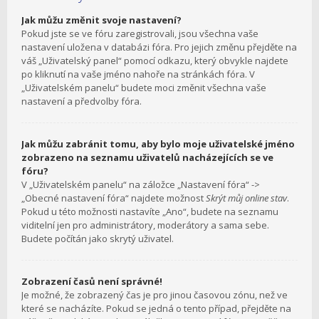
Jak můžu změnit svoje nastavení?
Pokud jste se ve fóru zaregistrovali, jsou všechna vaše
nastavení uložena v databázi fóra. Pro jejich změnu přejděte na
váš „Uživatelský panel“ pomocí odkazu, který obvykle najdete
po kliknutí na vaše jméno nahoře na stránkách fóra. V
„Uživatelském panelu“ budete moci změnit všechna vaše
nastavení a předvolby fóra.
Jak můžu zabránit tomu, aby bylo moje uživatelské jméno
zobrazeno na seznamu uživatelů nacházejících se ve
fóru?
V „Uživatelském panelu“ na záložce „Nastavení fóra“ ->
„Obecné nastavení fóra“ najdete možnost
Skrýt můj online stav
.
Pokud u této možnosti nastavíte „Ano“, budete na seznamu
viditelní jen pro administrátory, moderátory a sama sebe.
Budete počítán jako skrytý uživatel.
Zobrazení časů není správné!
Je možné, že zobrazený čas je pro jinou časovou zónu, než ve
které se nacházíte. Pokud se jedná o tento případ, přejděte na