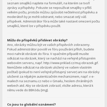
seznam smajlíků najdete na formuláři, na kterém se tvoří
zprávy a příspěvky. Pokuste se nepoužívat smajlíky v příliš
velkém počtu, protože můžou způsobit nečitelnost příspěvku a
moderátoři by je mohli odstranit, nebo smazat celý váš
příspěvek. Administrátor fóra může také nastavit omezení počtu
smajlíků, které lze v příspěvku použít.
Můžu do příspěvků přidávat obrázky?
Ano, obrázky můžou být ve vašich příspěvcích zobrazeny.
Pokud administrátor povolil ve fóru používání příloh, budete
moci nahrát obrázek do fóra. V opačném případě musíte
odkázat na obrázek, který se nachází na veřejně přístupném
webovém serveru, např. http://www.priklad.cz/muj-obrazek.gif.
Nemůžete odkázat na obrázek uložený ve vašem vlastním
počítači (pokud to není veřejně přístupný server) ani na obrázky
uložené za nějakým autentizačním mechanizmem, např. v e-
mailech na seznamu.cz nebo v Gmailu, heslem chráněných
webech atd. Aby se obrázek zobrazil, vložte adresu, která k
němu vede do BBKódu [img].
Co jsou to globální oznámení?