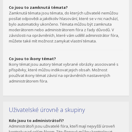
Co jsou to zamknutá témata?
Zamknutá témata jsou témata, do kterých uživatelé nemůžou
posílat odpovědi a jakékoliv hlasování, které se v nic nachází,
bylo automaticky ukončeno. Témata můžou být zamknuta
moderátorem nebo administrátorem fóra z řady důvodů. V
závislosti na oprávněních, které vám udělil administrátor fóra,
můžete také mít možnost zamykat vlastní témata.
Co jsou to ikony témat?
Ikony témat jsou autory témat vybrané obrázky asociované s
příspěvky, které můžou indikovat jejich obsah. Možnost
používat ikony témat závisí na oprávněních nastavených
administrátorem fóra.
Uživatelské úrovně a skupiny
Kdo jsou to administrátoři?
Administrátoři jsou uživatelé fóra, kteří mají nejvyšší úroveň
kontroly nad celým fórem. Tito členové můžou kontrolovat