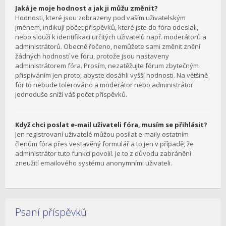
Jaká je moje hodnost a jak ji můžu změnit?
Hodnosti, které jsou zobrazeny pod vaším uživatelským
jménem, indikují počet příspěvků, které jste do fóra odeslali,
nebo slouží k identifikaci určitých uživatelů např. moderátorů a
administrátorů. Obecně řečeno, nemůžete sami změnit znění
žádných hodností ve fóru, protože jsou nastaveny
administrátorem fóra. Prosím, nezatěžujte fórum zbytečným
přispíváním jen proto, abyste dosáhli vyšší hodnosti. Na většině
fór to nebude tolerováno a moderátor nebo administrátor
jednoduše sníží váš počet příspěvků.
Když chci poslat e-mail uživateli fóra, musím se přihlásit?
Jen registrovaní uživatelé můžou posílat e-maily ostatním
členům fóra přes vestavěný formulář a to jen v případě, že
administrátor tuto funkci povolil. Je to z důvodu zabránění
zneužití emailového systému anonymními uživateli.
Psaní příspěvků