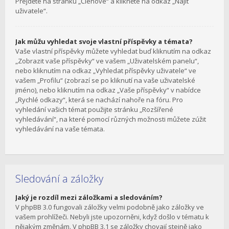
Přejděte na stránku „Členové“ a klikněte na odkaz „Najít
uživatele“.
Jak můžu vyhledat svoje vlastní příspěvky a témata?
Vaše vlastní příspěvky můžete vyhledat buď kliknutím na odkaz
„Zobrazit vaše příspěvky“ ve vašem „Uživatelském panelu“,
nebo kliknutím na odkaz „Vyhledat příspěvky uživatele“ ve
vašem „Profilu“ (zobrazí se po kliknutí na vaše uživatelské
jméno), nebo kliknutím na odkaz „Vaše příspěvky“ v nabídce
„Rychlé odkazy“, která se nachází nahoře na fóru. Pro
vyhledání vašich témat použijte stránku „Rozšířené
vyhledávání“, na které pomocí různých možnosti můžete zúžit
vyhledávání na vaše témata.
Sledování a záložky
Jaký je rozdíl mezi záložkami a sledováním?
V phpBB 3.0 fungovali záložky velmi podobně jako záložky ve
vašem prohlížeči. Nebyli jste upozorněni, když došlo v tématu k
nějakým změnám. V phpBB 3.1 se záložky chovají stejně jako