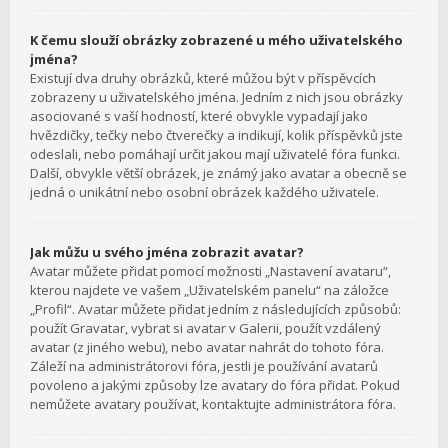
K čemu slouží obrázky zobrazené u mého uživatelského
jména?
Existují dva druhy obrázků, které můžou být v příspěvcích
zobrazeny u uživatelského jména. Jedním z nich jsou obrázky
asociované s vaší hodností, které obvykle vypadají jako
hvězdičky, tečky nebo čtverečky a indikují, kolik příspěvků jste
odeslali, nebo pomáhají určit jakou mají uživatelé fóra funkci.
Další, obvykle větší obrázek, je známý jako avatar a obecně se
jedná o unikátní nebo osobní obrázek každého uživatele.
Jak můžu u svého jména zobrazit avatar?
Avatar můžete přidat pomocí možnosti „Nastavení avataru“,
kterou najdete ve vašem „Uživatelském panelu“ na záložce
„Profil“. Avatar můžete přidat jedním z následujících způsobů:
použít Gravatar, vybrat si avatar v Galerii, použít vzdálený
avatar (z jiného webu), nebo avatar nahrát do tohoto fóra.
Záleží na administrátorovi fóra, jestli je používání avatarů
povoleno a jakými způsoby lze avatary do fóra přidat. Pokud
nemůžete avatary používat, kontaktujte administrátora fóra.