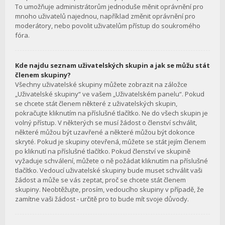
To umožňuje administrátorům jednoduše měnit oprávnění pro
mnoho uživatelů najednou, například změnit oprávnění pro
moderátory, nebo povolit uživatelům přístup do soukromého
fóra.
Kde najdu seznam uživatelských skupin a jak se můžu stát
členem skupiny?
Všechny uživatelské skupiny můžete zobrazit na záložce
„Uživatelské skupiny“ ve vašem „Uživatelském panelu“. Pokud
se chcete stát členem některé z uživatelských skupin,
pokračujte kliknutím na příslušné tlačítko. Ne do všech skupin je
volný přístup. V některých se musí žádost o členství schválit,
některé můžou být uzavřené a některé můžou být dokonce
skryté. Pokud je skupiny otevřená, můžete se stát jejím členem
po kliknutí na příslušné tlačítko. Pokud členství ve skupině
vyžaduje schválení, můžete o ně požádat kliknutím na příslušné
tlačítko. Vedoucí uživatelské skupiny bude muset schválit vaši
žádost a může se vás zeptat, proč se chcete stát členem
skupiny. Neobtěžujte, prosím, vedoucího skupiny v případě, že
zamítne vaši žádost - určitě pro to bude mít svoje důvody.