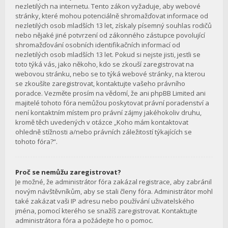
nezletilých na internetu. Tento zákon vyžaduje, aby webové
stránky, které mohou potenciálně shromažďovat informace od
nezletilých osob mladších 13 let, získaly písemný souhlas rodičů
nebo nějaké jiné potvrzení od zákonného zástupce povolující
shromažďování osobních identifikačních informací od
nezletilých osob mladších 13 let. Pokud si nejste jisti, jestli se
toto týká vás, jako někoho, kdo se zkouší zaregistrovat na
webovou stránku, nebo se to týká webové stránky, na kterou
se zkoušíte zaregistrovat, kontaktujte vašeho právního
poradce. Vezměte prosím na vědomí, že ani phpBB Limited ani
majitelé tohoto fóra nemůžou poskytovat právní poradenství a
není kontaktním místem pro právní zájmy jakéhokoliv druhu,
kromě těch uvedených v otázce „Koho mám kontaktovat
ohledně stížnosti a/nebo právních záležitostí týkajících se
tohoto fóra?“.
Proč se nemůžu zaregistrovat?
Je možné, že administrátor fóra zakázal registrace, aby zabránil
novým návštěvníkům, aby se stali členy fóra. Administrátor mohl
také zakázat vaši IP adresu nebo používání uživatelského
jména, pomocí kterého se snažíš zaregistrovat. Kontaktujte
administrátora fóra a požádejte ho o pomoc.