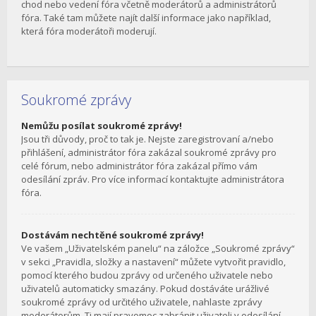
chod nebo vedení fóra včetně moderátorů a administrátorů
fóra. Také tam můžete najít další informace jako například,
která fóra moderátoři moderují.
Soukromé zprávy
Nemůžu posílat soukromé zprávy!
Jsou tři důvody, proč to tak je. Nejste zaregistrovaní a/nebo
přihlášení, administrátor fóra zakázal soukromé zprávy pro
celé fórum, nebo administrátor fóra zakázal přímo vám
odesílání zpráv. Pro více informací kontaktujte administrátora
fóra.
Dostávám nechtěné soukromé zprávy!
Ve vašem „Uživatelském panelu“ na záložce „Soukromé zprávy“
v sekci „Pravidla, složky a nastavení“ můžete vytvořit pravidlo,
pomocí kterého budou zprávy od určeného uživatele nebo
uživatelů automaticky smazány. Pokud dostáváte urážlivé
soukromé zprávy od určitého uživatele, nahlaste zprávy
moderátorům. Ti mají pravomoc zabránit uživateli v odesílání