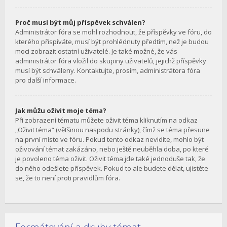
Proč musí být můj příspěvek schválen?
Administrátor fóra se mohl rozhodnout, že příspěvky ve fóru, do
kterého přispíváte, musí být prohlédnuty předtím, než je budou
moci zobrazit ostatní uživatelé. Je také možné, že vás
administrátor fóra vložil do skupiny uživatelů, jejichž příspěvky
musí být schváleny. Kontaktujte, prosím, administrátora fóra
pro další informace.
Jak můžu oživit moje téma?
Při zobrazení tématu můžete oživit téma kliknutím na odkaz
„Oživit téma“ (většinou naspodu stránky), čímž se téma přesune
na první místo ve fóru. Pokud tento odkaz nevidíte, mohlo být
oživování témat zakázáno, nebo ještě neuběhla doba, po které
je povoleno téma oživit. Oživit téma jde také jednoduše tak, že
do něho odešlete příspěvek. Pokud to ale budete dělat, ujistěte
se, že to není proti pravidlům fóra.