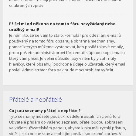
soukromých zpráv.
Přišel mi od někoho na tomto fóru nevyžádaný nebo
urážlivý e-mail!
Je nám líto, že se vám to stalo. Formulář pro odesílání e-mailů
používaný na tomto fóru obsahuje obranné mechanismy,
pomocí kterých můžeme vystopovat, kdo posílá takové emaily,
proto pošlete administrátorovi fóra email s úplnou kopií emailu,
který vám přišel. Je velmi důležité, aby v něm byly zahrnuty
hlavičky, které obsahují podrobné údaje o uživateli, který email
poslal. Administrátor fóra pak bude moci problém vyřešit.
Přátelé a nepřátelé
Co jsou seznamy přátel a nepřátel?
Tyto seznamy můžete použít k rozdělení ostatních členů fóra.
Uživatelé přidáni do vašeho seznamu přátel budou zobrazeni
ve vašem uživatelském panelu, abyste k nim měli rychlý přístup,
viděli jejich online stav a mohli jim posílat soukromé zprávy. V