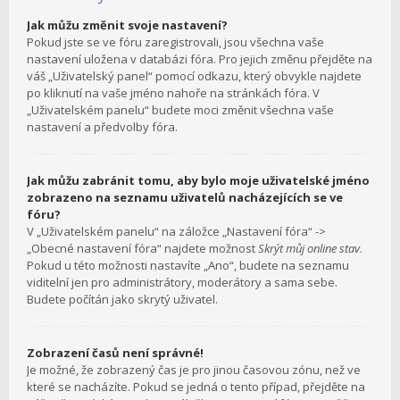
Jak můžu změnit svoje nastavení?
Pokud jste se ve fóru zaregistrovali, jsou všechna vaše
nastavení uložena v databázi fóra. Pro jejich změnu přejděte na
váš „Uživatelský panel“ pomocí odkazu, který obvykle najdete
po kliknutí na vaše jméno nahoře na stránkách fóra. V
„Uživatelském panelu“ budete moci změnit všechna vaše
nastavení a předvolby fóra.
Jak můžu zabránit tomu, aby bylo moje uživatelské jméno
zobrazeno na seznamu uživatelů nacházejících se ve
fóru?
V „Uživatelském panelu“ na záložce „Nastavení fóra“ ->
„Obecné nastavení fóra“ najdete možnost
Skrýt můj online stav
.
Pokud u této možnosti nastavíte „Ano“, budete na seznamu
viditelní jen pro administrátory, moderátory a sama sebe.
Budete počítán jako skrytý uživatel.
Zobrazení časů není správné!
Je možné, že zobrazený čas je pro jinou časovou zónu, než ve
které se nacházíte. Pokud se jedná o tento případ, přejděte na