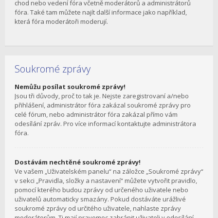
chod nebo vedení fóra včetně moderátorů a administrátorů
fóra. Také tam můžete najít další informace jako například,
která fóra moderátoři moderují.
Soukromé zprávy
Nemůžu posílat soukromé zprávy!
Jsou tři důvody, proč to tak je. Nejste zaregistrovaní a/nebo
přihlášení, administrátor fóra zakázal soukromé zprávy pro
celé fórum, nebo administrátor fóra zakázal přímo vám
odesílání zpráv. Pro více informací kontaktujte administrátora
fóra.
Dostávám nechtěné soukromé zprávy!
Ve vašem „Uživatelském panelu“ na záložce „Soukromé zprávy“
v sekci „Pravidla, složky a nastavení“ můžete vytvořit pravidlo,
pomocí kterého budou zprávy od určeného uživatele nebo
uživatelů automaticky smazány. Pokud dostáváte urážlivé
soukromé zprávy od určitého uživatele, nahlaste zprávy
moderátorům. Ti mají pravomoc zabránit uživateli v odesílání