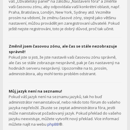
váš „Uživatelský panel“ na záložku „Nastavení fóra“ a změňte
vaši časovou zónu, aby odpovídala vaší konkrétní oblasti, např.
Praha, Bratislava, Londýn, New York, Sydney atd. Vezměte
prosím na vědomí, že změnu časové zóny, stejně jako většinu
nastavení, můžou provádět jen zaregistrovaní uživatelé. Pokud
ještě nejste registrováni, toto je dobrý důvod, proč tak učinit.
Změnil jsem časovou zónu, ale čas se stále nezobrazuje
správně!
Pokud jste si jisti, že jste nastavili vaši časovou zónu správně,
ale čas se stále zobrazuje nesprávně, pak je čas nastavený na
hodinách serveru nesprávný. Upozorněte na to, prosím,
administrátora, aby mohl tento problém odstranit.
Můj jazyk není na seznamu!
Pokud váš jazyk není na seznamu jazyků, tak ho buď
administrátor nenainstaloval, nebo nikdo toto fórum do vašeho
jazyka nepřeložil. Zkuste se zeptat administrátora fóra, jestli
může nainstalovat požadovaný jazyk. Pokud překlad do vašeho
jazyku neexistuje, můžete vytvořit nový překlad. Více informací
můžete najít na webu
phpBB
®.