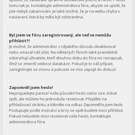
tomu tak je, kontaktujte administrátora fóra, abyste se ujistili, že
jste nebyli zabanováni. Je také možné, že je na webu chyba v
nastavení, která by měla být odstraněna.
Byl jsem ve fóru zaregistrovaný, ale teď se nemůžu
přihlásit?!
Je možné, že administrátor z nějakého důvodu deaktivoval
nebo smazal váš účet. Na některých fórech také pravidelně
odstraňují uživatele, kteří dlouhou dobu do fóra nic nenapsali,
čímž se zmenší velikost databáze. Pokud je to váš případ,
zaregistrujte se znovu a pokuste se více zapojit do diskuzí.
Zapomněl jsem heslo!
Nepropadejte panice! Vaše původní heslo nelze sice získat
zpět, ale můžete ho jednoduše resetovat. Přejděte na
přihlašovací stránku a klikněte na odkaz
Zapomněl/a jsem heslo
.
Postupujte podle instrukcí a brzy se opět budete moci přihlásit.
Pokud nebudete moci resetovat vaše heslo, kontaktujte
administrátora fóra.