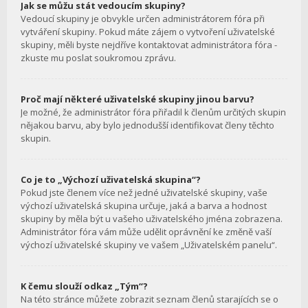
Jak se můžu stát vedoucím skupiny?
Vedoucí skupiny je obvykle určen administrátorem fóra při
vytváření skupiny. Pokud máte zájem o vytvoření uživatelské
skupiny, měli byste nejdříve kontaktovat administrátora fóra -
zkuste mu poslat soukromou zprávu.
Proč mají některé uživatelské skupiny jinou barvu?
Je možné, že administrátor fóra přiřadil k členům určitých skupin
nějakou barvu, aby bylo jednodušší identifikovat členy těchto
skupin.
Co je to „Výchozí uživatelská skupina“?
Pokud jste členem více než jedné uživatelské skupiny, vaše
výchozí uživatelská skupina určuje, jaká a barva a hodnost
skupiny by měla být u vašeho uživatelského jména zobrazena.
Administrátor fóra vám může udělit oprávnění ke změně vaší
výchozí uživatelské skupiny ve vašem „Uživatelském panelu“.
K čemu slouží odkaz „Tým“?
Na této stránce můžete zobrazit seznam členů starajících se o