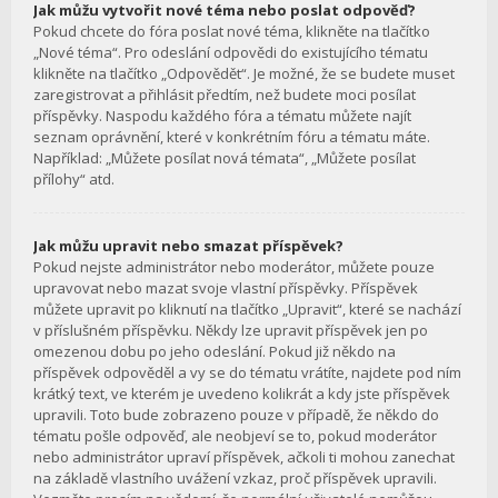
Jak můžu vytvořit nové téma nebo poslat odpověď?
Pokud chcete do fóra poslat nové téma, klikněte na tlačítko
„Nové téma“. Pro odeslání odpovědi do existujícího tématu
klikněte na tlačítko „Odpovědět“. Je možné, že se budete muset
zaregistrovat a přihlásit předtím, než budete moci posílat
příspěvky. Naspodu každého fóra a tématu můžete najít
seznam oprávnění, které v konkrétním fóru a tématu máte.
Například: „Můžete posílat nová témata“, „Můžete posílat
přílohy“ atd.
Jak můžu upravit nebo smazat příspěvek?
Pokud nejste administrátor nebo moderátor, můžete pouze
upravovat nebo mazat svoje vlastní příspěvky. Příspěvek
můžete upravit po kliknutí na tlačítko „Upravit“, které se nachází
v příslušném příspěvku. Někdy lze upravit příspěvek jen po
omezenou dobu po jeho odeslání. Pokud již někdo na
příspěvek odpověděl a vy se do tématu vrátíte, najdete pod ním
krátký text, ve kterém je uvedeno kolikrát a kdy jste příspěvek
upravili. Toto bude zobrazeno pouze v případě, že někdo do
tématu pošle odpověď, ale neobjeví se to, pokud moderátor
nebo administrátor upraví příspěvek, ačkoli ti mohou zanechat
na základě vlastního uvážení vzkaz, proč příspěvek upravili.