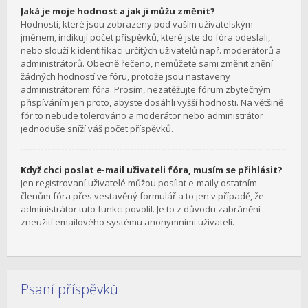
Jaká je moje hodnost a jak ji můžu změnit?
Hodnosti, které jsou zobrazeny pod vaším uživatelským
jménem, indikují počet příspěvků, které jste do fóra odeslali,
nebo slouží k identifikaci určitých uživatelů např. moderátorů a
administrátorů. Obecně řečeno, nemůžete sami změnit znění
žádných hodností ve fóru, protože jsou nastaveny
administrátorem fóra. Prosím, nezatěžujte fórum zbytečným
přispíváním jen proto, abyste dosáhli vyšší hodnosti. Na většině
fór to nebude tolerováno a moderátor nebo administrátor
jednoduše sníží váš počet příspěvků.
Když chci poslat e-mail uživateli fóra, musím se přihlásit?
Jen registrovaní uživatelé můžou posílat e-maily ostatním
členům fóra přes vestavěný formulář a to jen v případě, že
administrátor tuto funkci povolil. Je to z důvodu zabránění
zneužití emailového systému anonymními uživateli.
Psaní příspěvků