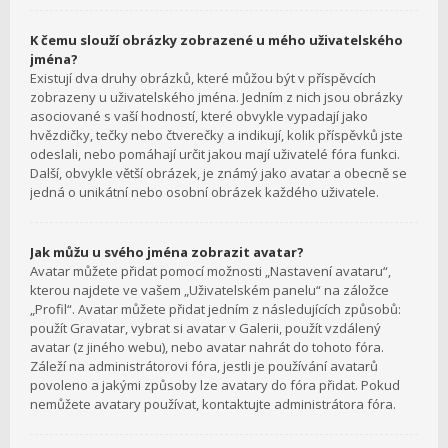
K čemu slouží obrázky zobrazené u mého uživatelského
jména?
Existují dva druhy obrázků, které můžou být v příspěvcích
zobrazeny u uživatelského jména. Jedním z nich jsou obrázky
asociované s vaší hodností, které obvykle vypadají jako
hvězdičky, tečky nebo čtverečky a indikují, kolik příspěvků jste
odeslali, nebo pomáhají určit jakou mají uživatelé fóra funkci.
Další, obvykle větší obrázek, je známý jako avatar a obecně se
jedná o unikátní nebo osobní obrázek každého uživatele.
Jak můžu u svého jména zobrazit avatar?
Avatar můžete přidat pomocí možnosti „Nastavení avataru“,
kterou najdete ve vašem „Uživatelském panelu“ na záložce
„Profil“. Avatar můžete přidat jedním z následujících způsobů:
použít Gravatar, vybrat si avatar v Galerii, použít vzdálený
avatar (z jiného webu), nebo avatar nahrát do tohoto fóra.
Záleží na administrátorovi fóra, jestli je používání avatarů
povoleno a jakými způsoby lze avatary do fóra přidat. Pokud
nemůžete avatary používat, kontaktujte administrátora fóra.