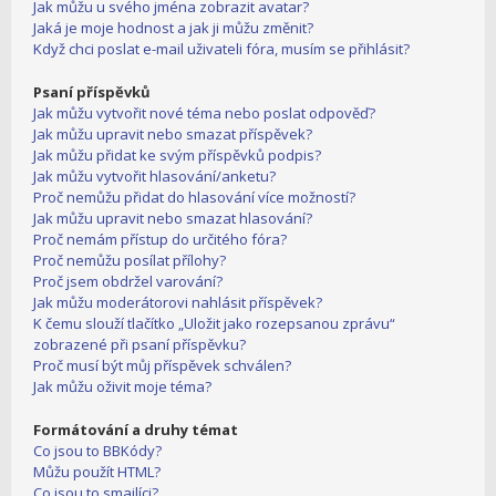
Jak můžu u svého jména zobrazit avatar?
Jaká je moje hodnost a jak ji můžu změnit?
Když chci poslat e-mail uživateli fóra, musím se přihlásit?
Psaní příspěvků
Jak můžu vytvořit nové téma nebo poslat odpověď?
Jak můžu upravit nebo smazat příspěvek?
Jak můžu přidat ke svým příspěvků podpis?
Jak můžu vytvořit hlasování/anketu?
Proč nemůžu přidat do hlasování více možností?
Jak můžu upravit nebo smazat hlasování?
Proč nemám přístup do určitého fóra?
Proč nemůžu posílat přílohy?
Proč jsem obdržel varování?
Jak můžu moderátorovi nahlásit příspěvek?
K čemu slouží tlačítko „Uložit jako rozepsanou zprávu“
zobrazené při psaní příspěvku?
Proč musí být můj příspěvek schválen?
Jak můžu oživit moje téma?
Formátování a druhy témat
Co jsou to BBKódy?
Můžu použít HTML?
Co jsou to smajlíci?