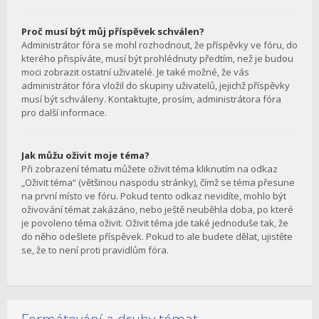
Proč musí být můj příspěvek schválen?
Administrátor fóra se mohl rozhodnout, že příspěvky ve fóru, do
kterého přispíváte, musí být prohlédnuty předtím, než je budou
moci zobrazit ostatní uživatelé. Je také možné, že vás
administrátor fóra vložil do skupiny uživatelů, jejichž příspěvky
musí být schváleny. Kontaktujte, prosím, administrátora fóra
pro další informace.
Jak můžu oživit moje téma?
Při zobrazení tématu můžete oživit téma kliknutím na odkaz
„Oživit téma“ (většinou naspodu stránky), čímž se téma přesune
na první místo ve fóru. Pokud tento odkaz nevidíte, mohlo být
oživování témat zakázáno, nebo ještě neuběhla doba, po které
je povoleno téma oživit. Oživit téma jde také jednoduše tak, že
do něho odešlete příspěvek. Pokud to ale budete dělat, ujistěte
se, že to není proti pravidlům fóra.