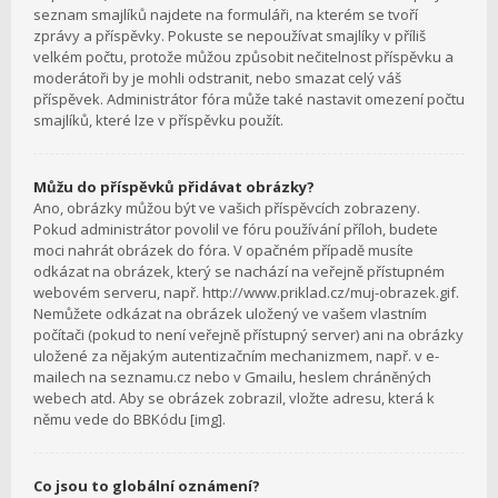
seznam smajlíků najdete na formuláři, na kterém se tvoří
zprávy a příspěvky. Pokuste se nepoužívat smajlíky v příliš
velkém počtu, protože můžou způsobit nečitelnost příspěvku a
moderátoři by je mohli odstranit, nebo smazat celý váš
příspěvek. Administrátor fóra může také nastavit omezení počtu
smajlíků, které lze v příspěvku použít.
Můžu do příspěvků přidávat obrázky?
Ano, obrázky můžou být ve vašich příspěvcích zobrazeny.
Pokud administrátor povolil ve fóru používání příloh, budete
moci nahrát obrázek do fóra. V opačném případě musíte
odkázat na obrázek, který se nachází na veřejně přístupném
webovém serveru, např. http://www.priklad.cz/muj-obrazek.gif.
Nemůžete odkázat na obrázek uložený ve vašem vlastním
počítači (pokud to není veřejně přístupný server) ani na obrázky
uložené za nějakým autentizačním mechanizmem, např. v e-
mailech na seznamu.cz nebo v Gmailu, heslem chráněných
webech atd. Aby se obrázek zobrazil, vložte adresu, která k
němu vede do BBKódu [img].
Co jsou to globální oznámení?