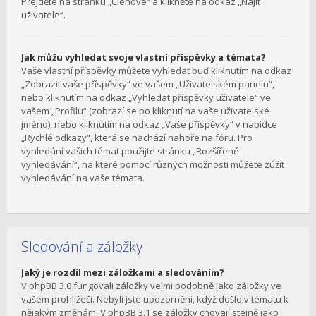
Přejděte na stránku „Členové“ a klikněte na odkaz „Najít
uživatele“.
Jak můžu vyhledat svoje vlastní příspěvky a témata?
Vaše vlastní příspěvky můžete vyhledat buď kliknutím na odkaz
„Zobrazit vaše příspěvky“ ve vašem „Uživatelském panelu“,
nebo kliknutím na odkaz „Vyhledat příspěvky uživatele“ ve
vašem „Profilu“ (zobrazí se po kliknutí na vaše uživatelské
jméno), nebo kliknutím na odkaz „Vaše příspěvky“ v nabídce
„Rychlé odkazy“, která se nachází nahoře na fóru. Pro
vyhledání vašich témat použijte stránku „Rozšířené
vyhledávání“, na které pomocí různých možnosti můžete zúžit
vyhledávání na vaše témata.
Sledování a záložky
Jaký je rozdíl mezi záložkami a sledováním?
V phpBB 3.0 fungovali záložky velmi podobně jako záložky ve
vašem prohlížeči. Nebyli jste upozorněni, když došlo v tématu k
nějakým změnám. V phpBB 3.1 se záložky chovají stejně jako