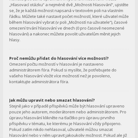
„Hlasovací otázku“ a nejméně dvě „Možnosti hlasování“, ujistěte
se, že je každá možnost napsaná v textovém poli na vlastním
řádku. Můžete také nastavit počet možností, které uživatel může
během hlasování vybrat (v poli „Možností na uživatele“), časové
omezení trvání hlasování ve dnech (0 pro časově neomezené
hlasování) a nakonec můžete povolit uživatelům měnit jejich
hlasy.
Proč nemůžu přidat do hlasování více možností?
Omezení počtu možností v hlasování je nastaveno
administrátorem fóra. Pokud si myslíte, že potřebujete do
vašeho hlasování vložit více možností než je povoleno,
kontaktujte administrátora fóra.
Jak můžu upravit nebo smazat hlasování?
Stejně jako v případě příspěvků může být hlasování upraveno
pouze jeho autorem, moderátorem nebo administrátorem. Pro
úpravu hlasování klikněte na tlačítko pro úpravu prvního
příspěvku v tématu, ke kterému je hlasování vždy připojeno.
Pokud zatím nikdo nehlasoval, uživatelé můžou smazat
hlasování nebo v něm upravit jakoukoliv možnost. Pokud ale již