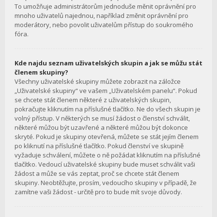
To umožňuje administrátorům jednoduše měnit oprávnění pro
mnoho uživatelů najednou, například změnit oprávnění pro
moderátory, nebo povolit uživatelům přístup do soukromého
fóra.
Kde najdu seznam uživatelských skupin a jak se můžu stát
členem skupiny?
Všechny uživatelské skupiny můžete zobrazit na záložce
„Uživatelské skupiny“ ve vašem „Uživatelském panelu“. Pokud
se chcete stát členem některé z uživatelských skupin,
pokračujte kliknutím na příslušné tlačítko. Ne do všech skupin je
volný přístup. V některých se musí žádost o členství schválit,
některé můžou být uzavřené a některé můžou být dokonce
skryté. Pokud je skupiny otevřená, můžete se stát jejím členem
po kliknutí na příslušné tlačítko. Pokud členství ve skupině
vyžaduje schválení, můžete o ně požádat kliknutím na příslušné
tlačítko. Vedoucí uživatelské skupiny bude muset schválit vaši
žádost a může se vás zeptat, proč se chcete stát členem
skupiny. Neobtěžujte, prosím, vedoucího skupiny v případě, že
zamítne vaši žádost - určitě pro to bude mít svoje důvody.