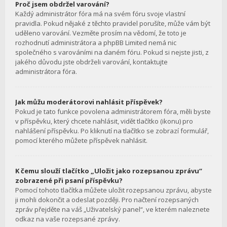
Proč jsem obdržel varování?
Každý administrátor fóra má na svém fóru svoje vlastní
pravidla. Pokud nějaké z těchto pravidel porušíte, může vám být
uděleno varování. Vezměte prosím na vědomí, že toto je
rozhodnutí administrátora a phpBB Limited nemá nic
společného s varováními na daném fóru. Pokud si nejste jisti, z
jakého důvodu jste obdrželi varování, kontaktujte
administrátora fóra.
Jak můžu moderátorovi nahlásit příspěvek?
Pokud je tato funkce povolena administrátorem fóra, měli byste
v příspěvku, který chcete nahlásit, vidět tlačítko (ikonu) pro
nahlášení příspěvku. Po kliknutí na tlačítko se zobrazí formulář,
pomocí kterého můžete příspěvek nahlásit.
K čemu slouží tlačítko „Uložit jako rozepsanou zprávu“
zobrazené při psaní příspěvku?
Pomocí tohoto tlačítka můžete uložit rozepsanou zprávu, abyste
ji mohli dokončit a odeslat později. Pro načtení rozepsaných
zpráv přejděte na váš „Uživatelský panel“, ve kterém naleznete
odkaz na vaše rozepsané zprávy.