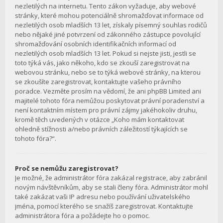
nezletilých na internetu. Tento zákon vyžaduje, aby webové
stránky, které mohou potenciálně shromažďovat informace od
nezletilých osob mladších 13 let, získaly písemný souhlas rodičů
nebo nějaké jiné potvrzení od zákonného zástupce povolující
shromažďování osobních identifikačních informací od
nezletilých osob mladších 13 let. Pokud si nejste jisti, jestli se
toto týká vás, jako někoho, kdo se zkouší zaregistrovat na
webovou stránku, nebo se to týká webové stránky, na kterou
se zkoušíte zaregistrovat, kontaktujte vašeho právního
poradce. Vezměte prosím na vědomí, že ani phpBB Limited ani
majitelé tohoto fóra nemůžou poskytovat právní poradenství a
není kontaktním místem pro právní zájmy jakéhokoliv druhu,
kromě těch uvedených v otázce „Koho mám kontaktovat
ohledně stížnosti a/nebo právních záležitostí týkajících se
tohoto fóra?“.
Proč se nemůžu zaregistrovat?
Je možné, že administrátor fóra zakázal registrace, aby zabránil
novým návštěvníkům, aby se stali členy fóra. Administrátor mohl
také zakázat vaši IP adresu nebo používání uživatelského
jména, pomocí kterého se snažíš zaregistrovat. Kontaktujte
administrátora fóra a požádejte ho o pomoc.