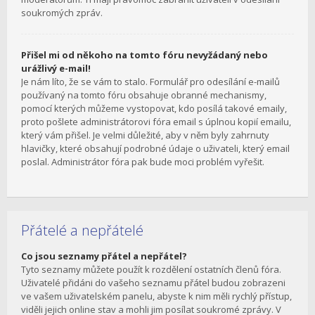
soukromých zpráv.
Přišel mi od někoho na tomto fóru nevyžádaný nebo
urážlivý e-mail!
Je nám líto, že se vám to stalo. Formulář pro odesílání e-mailů
používaný na tomto fóru obsahuje obranné mechanismy,
pomocí kterých můžeme vystopovat, kdo posílá takové emaily,
proto pošlete administrátorovi fóra email s úplnou kopií emailu,
který vám přišel. Je velmi důležité, aby v něm byly zahrnuty
hlavičky, které obsahují podrobné údaje o uživateli, který email
poslal. Administrátor fóra pak bude moci problém vyřešit.
Přátelé a nepřátelé
Co jsou seznamy přátel a nepřátel?
Tyto seznamy můžete použít k rozdělení ostatních členů fóra.
Uživatelé přidáni do vašeho seznamu přátel budou zobrazeni
ve vašem uživatelském panelu, abyste k nim měli rychlý přístup,
viděli jejich online stav a mohli jim posílat soukromé zprávy. V