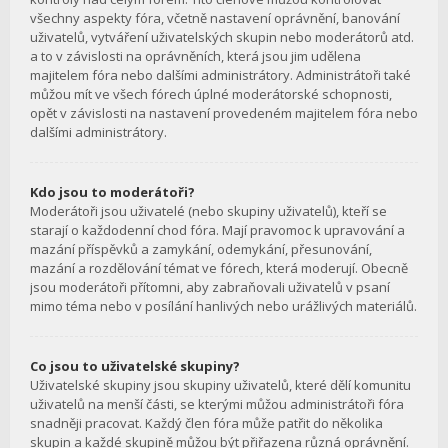
všechny aspekty fóra, včetně nastavení oprávnění, banování
uživatelů, vytváření uživatelských skupin nebo moderátorů atd.
a to v závislosti na oprávněních, která jsou jim udělena
majitelem fóra nebo dalšími administrátory. Administrátoři také
můžou mít ve všech fórech úplné moderátorské schopnosti,
opět v závislosti na nastavení provedeném majitelem fóra nebo
dalšími administrátory.
Kdo jsou to moderátoři?
Moderátoři jsou uživatelé (nebo skupiny uživatelů), kteří se
starají o každodenní chod fóra. Mají pravomoc k upravování a
mazání příspěvků a zamykání, odemykání, přesunování,
mazání a rozdělování témat ve fórech, která moderují. Obecně
jsou moderátoři přítomni, aby zabraňovali uživatelů v psaní
mimo téma nebo v posílání hanlivých nebo urážlivých materiálů.
Co jsou to uživatelské skupiny?
Uživatelské skupiny jsou skupiny uživatelů, které dělí komunitu
uživatelů na menší části, se kterými můžou administrátoři fóra
snadněji pracovat. Každý člen fóra může patřit do několika
skupin a každé skupině můžou být přiřazena různá oprávnění.