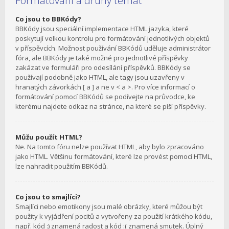
Formátování a druhy témat
Co jsou to BBKódy?
BBKódy jsou speciální implementace HTML jazyka, které
poskytují velkou kontrolu pro formátování jednotlivých objektů
v příspěvcích. Možnost používání BBKódů uděluje administrátor
fóra, ale BBKódy je také možné pro jednotlivé příspěvky
zakázat ve formuláři pro odesílání příspěvků. BBKódy se
používají podobně jako HTML, ale tagy jsou uzavřeny v
hranatých závorkách [ a ] a ne v < a >. Pro více informací o
formátování pomocí BBKódů se podívejte na průvodce, ke
kterému najdete odkaz na stránce, na které se píší příspěvky.
Můžu použít HTML?
Ne. Na tomto fóru nelze používat HTML, aby bylo zpracováno
jako HTML. Většinu formátování, které lze provést pomocí HTML,
lze nahradit použitím BBKódů.
Co jsou to smajlíci?
Smajlíci nebo emotikony jsou malé obrázky, které můžou být
použity k vyjádření pocitů a vytvořeny za použití krátkého kódu,
např. kód :) znamená radost a kód :( znamená smutek. Úplný