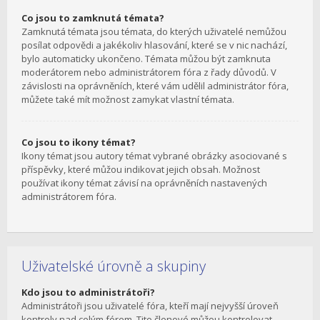
Co jsou to zamknutá témata?
Zamknutá témata jsou témata, do kterých uživatelé nemůžou
posílat odpovědi a jakékoliv hlasování, které se v nic nachází,
bylo automaticky ukončeno. Témata můžou být zamknuta
moderátorem nebo administrátorem fóra z řady důvodů. V
závislosti na oprávněních, které vám udělil administrátor fóra,
můžete také mít možnost zamykat vlastní témata.
Co jsou to ikony témat?
Ikony témat jsou autory témat vybrané obrázky asociované s
příspěvky, které můžou indikovat jejich obsah. Možnost
používat ikony témat závisí na oprávněních nastavených
administrátorem fóra.
Uživatelské úrovně a skupiny
Kdo jsou to administrátoři?
Administrátoři jsou uživatelé fóra, kteří mají nejvyšší úroveň
kontroly nad celým fórem. Tito členové můžou kontrolovat