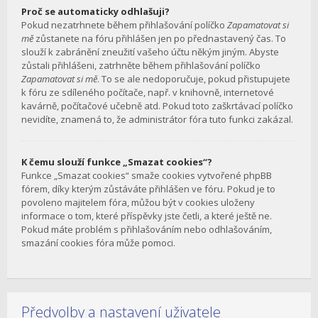
Proč se automaticky odhlašuji?
Pokud nezatrhnete během přihlašování políčko
Zapamatovat si
mě
zůstanete na fóru přihlášen jen po přednastavený čas. To
slouží k zabránění zneužití vašeho účtu někým jiným. Abyste
zůstali přihlášeni, zatrhněte během přihlašování políčko
Zapamatovat si mě
. To se ale nedoporučuje, pokud přistupujete
k fóru ze sdíleného počítače, např. v knihovně, internetové
kavárně, počítačové učebně atd. Pokud toto zaškrtávací políčko
nevidíte, znamená to, že administrátor fóra tuto funkci zakázal.
K čemu slouží funkce „Smazat cookies“?
Funkce „Smazat cookies“ smaže cookies vytvořené phpBB
fórem, díky kterým zůstáváte přihlášen ve fóru. Pokud je to
povoleno majitelem fóra, můžou být v cookies uloženy
informace o tom, které příspěvky jste četli, a které ještě ne.
Pokud máte problém s přihlašováním nebo odhlašováním,
smazání cookies fóra může pomoci.
Předvolby a nastavení uživatele