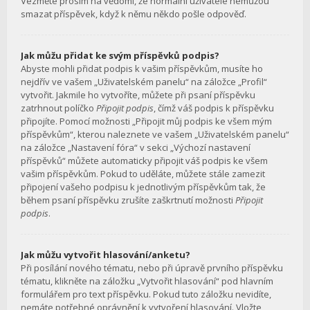
Vezměte prosím na vědomí, že normální uživatelé nemůžou
smazat příspěvek, když k němu někdo pošle odpověď.
Jak můžu přidat ke svým příspěvků podpis?
Abyste mohli přidat podpis k vašim příspěvkům, musíte ho
nejdřív ve vašem „Uživatelském panelu“ na záložce „Profil“
vytvořit. Jakmile ho vytvoříte, můžete při psaní příspěvku
zatrhnout políčko
Připojit podpis
, čímž váš podpis k příspěvku
připojíte. Pomocí možnosti „Připojit můj podpis ke všem mým
příspěvkům“, kterou naleznete ve vašem „Uživatelském panelu“
na záložce „Nastavení fóra“ v sekci „Výchozí nastavení
příspěvků“ můžete automaticky připojit váš podpis ke všem
vašim příspěvkům. Pokud to uděláte, můžete stále zamezit
připojení vašeho podpisu k jednotlivým příspěvkům tak, že
během psaní příspěvku zrušíte zaškrtnutí možnosti
Připojit
podpis
.
Jak můžu vytvořit hlasování/anketu?
Při posílání nového tématu, nebo při úpravě prvního příspěvku
tématu, klikněte na záložku „Vytvořit hlasování“ pod hlavním
formulářem pro text příspěvku. Pokud tuto záložku nevidíte,
nemáte potřebné oprávnění k vytvoření hlasování. Vložte