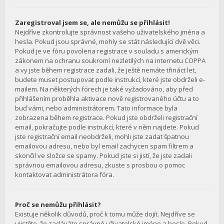
Zaregistroval jsem se, ale nemůžu se přihlásit!
Nejdříve zkontrolujte správnost vašeho uživatelského jména a
hesla. Pokud jsou správné, mohly se stát následující dvě věci.
Pokud je ve fóru povolena registrace v souladu s americkým
zákonem na ochranu soukromí nezletilých na internetu COPPA
a vy jste během registrace zadali, že ještě nemáte třináct let,
budete muset postupovat podle instrukcí, které jste obdrželi e-
mailem. Na některých fórech je také vyžadováno, aby před
přihlášením proběhla aktivace nově registrovaného účtu a to
buď vámi, nebo administrátorem. Tato informace byla
zobrazena během registrace. Pokud jste obdrželi registrační
email, pokračujte podle instrukcí, které v něm najdete. Pokud
jste registrační email neobdrželi, mohli jste zadat špatnou
emailovou adresu, nebo byl email zachycen spam filtrem a
skončil ve složce se spamy. Pokud jste si jistí, že jste zadali
správnou emailovou adresu, zkuste s prosbou o pomoc
kontaktovat administrátora fóra.
Proč se nemůžu přihlásit?
Existuje několik důvodů, proč k tomu může dojít. Nejdříve se
ujistěte, že zadáváte správné uživatelské jméno a heslo. Pokud