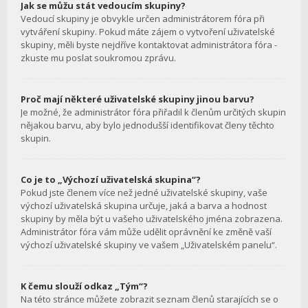
Jak se můžu stát vedoucím skupiny?
Vedoucí skupiny je obvykle určen administrátorem fóra při
vytváření skupiny. Pokud máte zájem o vytvoření uživatelské
skupiny, měli byste nejdříve kontaktovat administrátora fóra -
zkuste mu poslat soukromou zprávu.
Proč mají některé uživatelské skupiny jinou barvu?
Je možné, že administrátor fóra přiřadil k členům určitých skupin
nějakou barvu, aby bylo jednodušší identifikovat členy těchto
skupin.
Co je to „Výchozí uživatelská skupina“?
Pokud jste členem více než jedné uživatelské skupiny, vaše
výchozí uživatelská skupina určuje, jaká a barva a hodnost
skupiny by měla být u vašeho uživatelského jména zobrazena.
Administrátor fóra vám může udělit oprávnění ke změně vaší
výchozí uživatelské skupiny ve vašem „Uživatelském panelu“.
K čemu slouží odkaz „Tým“?
Na této stránce můžete zobrazit seznam členů starajících se o