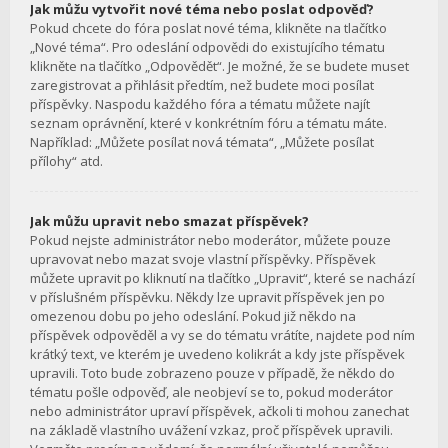
Jak můžu vytvořit nové téma nebo poslat odpověď?
Pokud chcete do fóra poslat nové téma, klikněte na tlačítko
„Nové téma“. Pro odeslání odpovědi do existujícího tématu
klikněte na tlačítko „Odpovědět“. Je možné, že se budete muset
zaregistrovat a přihlásit předtím, než budete moci posílat
příspěvky. Naspodu každého fóra a tématu můžete najít
seznam oprávnění, které v konkrétním fóru a tématu máte.
Například: „Můžete posílat nová témata“, „Můžete posílat
přílohy“ atd.
Jak můžu upravit nebo smazat příspěvek?
Pokud nejste administrátor nebo moderátor, můžete pouze
upravovat nebo mazat svoje vlastní příspěvky. Příspěvek
můžete upravit po kliknutí na tlačítko „Upravit“, které se nachází
v příslušném příspěvku. Někdy lze upravit příspěvek jen po
omezenou dobu po jeho odeslání. Pokud již někdo na
příspěvek odpověděl a vy se do tématu vrátíte, najdete pod ním
krátký text, ve kterém je uvedeno kolikrát a kdy jste příspěvek
upravili. Toto bude zobrazeno pouze v případě, že někdo do
tématu pošle odpověď, ale neobjeví se to, pokud moderátor
nebo administrátor upraví příspěvek, ačkoli ti mohou zanechat
na základě vlastního uvážení vzkaz, proč příspěvek upravili.