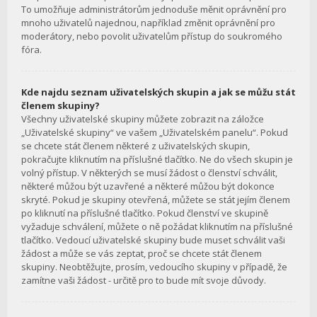
To umožňuje administrátorům jednoduše měnit oprávnění pro
mnoho uživatelů najednou, například změnit oprávnění pro
moderátory, nebo povolit uživatelům přístup do soukromého
fóra.
Kde najdu seznam uživatelských skupin a jak se můžu stát
členem skupiny?
Všechny uživatelské skupiny můžete zobrazit na záložce
„Uživatelské skupiny“ ve vašem „Uživatelském panelu“. Pokud
se chcete stát členem některé z uživatelských skupin,
pokračujte kliknutím na příslušné tlačítko. Ne do všech skupin je
volný přístup. V některých se musí žádost o členství schválit,
některé můžou být uzavřené a některé můžou být dokonce
skryté. Pokud je skupiny otevřená, můžete se stát jejím členem
po kliknutí na příslušné tlačítko. Pokud členství ve skupině
vyžaduje schválení, můžete o ně požádat kliknutím na příslušné
tlačítko. Vedoucí uživatelské skupiny bude muset schválit vaši
žádost a může se vás zeptat, proč se chcete stát členem
skupiny. Neobtěžujte, prosím, vedoucího skupiny v případě, že
zamítne vaši žádost - určitě pro to bude mít svoje důvody.