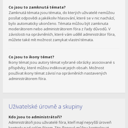
Co jsou to zamknutá témata?
Zamknutá témata jsou témata, do kterých uživatelé nemůžou
posílat odpovědi a jakékoliv hlasování, které se v nic nachází,
bylo automaticky ukončeno. Témata můžou být zamknuta
moderátorem nebo administrátorem fóra z řady důvodů. V
závislosti na oprávněních, které vám udělil administrátor fóra,
můžete také mít možnost zamykat vlastní témata.
Co jsou to ikony témat?
Ikony témat jsou autory témat vybrané obrázky asociované s
příspěvky, které můžou indikovat jejich obsah. Možnost
používat ikony témat závisí na oprávněních nastavených
administrátorem fóra.
Uživatelské úrovně a skupiny
Kdo jsou to administrátoři?
Administrátoři jsou uživatelé fóra, kteří mají nejvyšší úroveň
kontroly nad celým fórem. Tito členové můžou kontrolovat