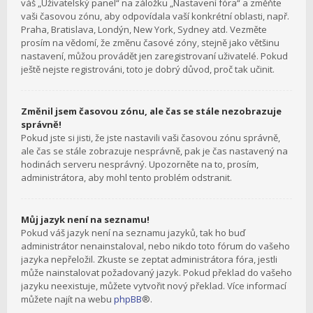
váš „Uživatelský panel“ na záložku „Nastavení fóra“ a změňte
vaši časovou zónu, aby odpovídala vaší konkrétní oblasti, např.
Praha, Bratislava, Londýn, New York, Sydney atd. Vezměte
prosím na vědomí, že změnu časové zóny, stejně jako většinu
nastavení, můžou provádět jen zaregistrovaní uživatelé. Pokud
ještě nejste registrováni, toto je dobrý důvod, proč tak učinit.
Změnil jsem časovou zónu, ale čas se stále nezobrazuje
správně!
Pokud jste si jisti, že jste nastavili vaši časovou zónu správně,
ale čas se stále zobrazuje nesprávně, pak je čas nastavený na
hodinách serveru nesprávný. Upozorněte na to, prosím,
administrátora, aby mohl tento problém odstranit.
Můj jazyk není na seznamu!
Pokud váš jazyk není na seznamu jazyků, tak ho buď
administrátor nenainstaloval, nebo nikdo toto fórum do vašeho
jazyka nepřeložil. Zkuste se zeptat administrátora fóra, jestli
může nainstalovat požadovaný jazyk. Pokud překlad do vašeho
jazyku neexistuje, můžete vytvořit nový překlad. Více informací
můžete najít na webu
phpBB
®.