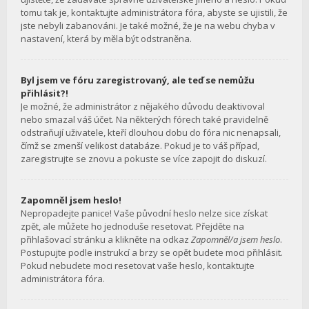
tomu tak je, kontaktujte administrátora fóra, abyste se ujistili, že
jste nebyli zabanováni. Je také možné, že je na webu chyba v
nastavení, která by měla být odstraněna.
Byl jsem ve fóru zaregistrovaný, ale teď se nemůžu
přihlásit?!
Je možné, že administrátor z nějakého důvodu deaktivoval
nebo smazal váš účet. Na některých fórech také pravidelně
odstraňují uživatele, kteří dlouhou dobu do fóra nic nenapsali,
čímž se zmenší velikost databáze. Pokud je to váš případ,
zaregistrujte se znovu a pokuste se více zapojit do diskuzí.
Zapomněl jsem heslo!
Nepropadejte panice! Vaše původní heslo nelze sice získat
zpět, ale můžete ho jednoduše resetovat. Přejděte na
přihlašovací stránku a klikněte na odkaz
Zapomněl/a jsem heslo
.
Postupujte podle instrukcí a brzy se opět budete moci přihlásit.
Pokud nebudete moci resetovat vaše heslo, kontaktujte
administrátora fóra.