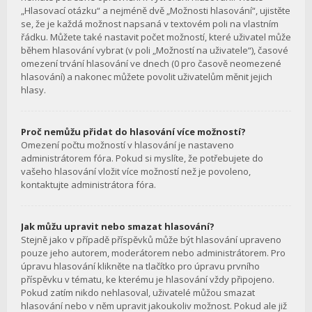
„Hlasovací otázku“ a nejméně dvě „Možnosti hlasování“, ujistěte
se, že je každá možnost napsaná v textovém poli na vlastním
řádku. Můžete také nastavit počet možností, které uživatel může
během hlasování vybrat (v poli „Možností na uživatele“), časové
omezení trvání hlasování ve dnech (0 pro časově neomezené
hlasování) a nakonec můžete povolit uživatelům měnit jejich
hlasy.
Proč nemůžu přidat do hlasování více možností?
Omezení počtu možností v hlasování je nastaveno
administrátorem fóra. Pokud si myslíte, že potřebujete do
vašeho hlasování vložit více možností než je povoleno,
kontaktujte administrátora fóra.
Jak můžu upravit nebo smazat hlasování?
Stejně jako v případě příspěvků může být hlasování upraveno
pouze jeho autorem, moderátorem nebo administrátorem. Pro
úpravu hlasování klikněte na tlačítko pro úpravu prvního
příspěvku v tématu, ke kterému je hlasování vždy připojeno.
Pokud zatím nikdo nehlasoval, uživatelé můžou smazat
hlasování nebo v něm upravit jakoukoliv možnost. Pokud ale již