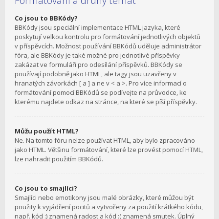
Formátování a druhy témat
Co jsou to BBKódy?
BBKódy jsou speciální implementace HTML jazyka, které
poskytují velkou kontrolu pro formátování jednotlivých objektů
v příspěvcích. Možnost používání BBKódů uděluje administrátor
fóra, ale BBKódy je také možné pro jednotlivé příspěvky
zakázat ve formuláři pro odesílání příspěvků. BBKódy se
používají podobně jako HTML, ale tagy jsou uzavřeny v
hranatých závorkách [ a ] a ne v < a >. Pro více informací o
formátování pomocí BBKódů se podívejte na průvodce, ke
kterému najdete odkaz na stránce, na které se píší příspěvky.
Můžu použít HTML?
Ne. Na tomto fóru nelze používat HTML, aby bylo zpracováno
jako HTML. Většinu formátování, které lze provést pomocí HTML,
lze nahradit použitím BBKódů.
Co jsou to smajlíci?
Smajlíci nebo emotikony jsou malé obrázky, které můžou být
použity k vyjádření pocitů a vytvořeny za použití krátkého kódu,
např. kód :) znamená radost a kód :( znamená smutek. Úplný