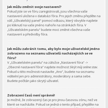
Jak můžu změnit svoje nastavení?
Pokud jste se ve fóru zaregistrovali, jsou všechna vaše
nastavení uložena v databázi fóra. Pro jejich změnu přejděte na
váš „Uživatelský panel“ pomocí odkazu, který obvykle najdete
po kliknutí na vaše jméno nahoře na stránkách fóra. V
„Uživatelském panelu“ budete moci změnit všechna vaše
nastavení a předvolby fóra.
Jak můžu zabránit tomu, aby bylo moje uživatelské jméno
zobrazeno na seznamu uživatelů nacházejících se ve
fóru?
V „Uživatelském panelu“ na záložce „Nastavení fóra“ ->
„Obecné nastavení fóra“ najdete možnost
Skrýt můj online stav
.
Pokud u této možnosti nastavíte „Ano“, budete na seznamu
viditelní jen pro administrátory, moderátory a sama sebe.
Budete počítán jako skrytý uživatel.
Zobrazení časů není správné!
Je možné, že zobrazený čas je pro jinou časovou zónu, než ve
které se nacházíte. Pokud se jedná o tento případ, přejděte na