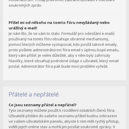
soukromých zpráv.
Přišel mi od někoho na tomto fóru nevyžádaný nebo
urážlivý e-mail!
Je nám líto, že se vám to stalo. Formulář pro odesílání e-mailů
používaný na tomto fóru obsahuje obranné mechanismy,
pomocí kterých můžeme vystopovat, kdo posílá takové emaily,
proto pošlete administrátorovi fóra email s úplnou kopií emailu,
který vám přišel. Je velmi důležité, aby v něm byly zahrnuty
hlavičky, které obsahují podrobné údaje o uživateli, který email
poslal. Administrátor fóra pak bude moci problém vyřešit.
Přátelé a nepřátelé
Co jsou seznamy přátel a nepřátel?
Tyto seznamy můžete použít k rozdělení ostatních členů fóra.
Uživatelé přidáni do vašeho seznamu přátel budou zobrazeni
ve vašem uživatelském panelu, abyste k nim měli rychlý přístup,
viděli jejich online stav a mohli jim posílat soukromé zprávy. V