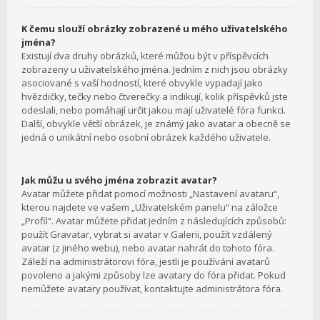
K čemu slouží obrázky zobrazené u mého uživatelského
jména?
Existují dva druhy obrázků, které můžou být v příspěvcích
zobrazeny u uživatelského jména. Jedním z nich jsou obrázky
asociované s vaší hodností, které obvykle vypadají jako
hvězdičky, tečky nebo čtverečky a indikují, kolik příspěvků jste
odeslali, nebo pomáhají určit jakou mají uživatelé fóra funkci.
Další, obvykle větší obrázek, je známý jako avatar a obecně se
jedná o unikátní nebo osobní obrázek každého uživatele.
Jak můžu u svého jména zobrazit avatar?
Avatar můžete přidat pomocí možnosti „Nastavení avataru“,
kterou najdete ve vašem „Uživatelském panelu“ na záložce
„Profil“. Avatar můžete přidat jedním z následujících způsobů:
použít Gravatar, vybrat si avatar v Galerii, použít vzdálený
avatar (z jiného webu), nebo avatar nahrát do tohoto fóra.
Záleží na administrátorovi fóra, jestli je používání avatarů
povoleno a jakými způsoby lze avatary do fóra přidat. Pokud
nemůžete avatary používat, kontaktujte administrátora fóra.