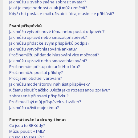
Jak můžu u svého jména zobrazit avatar?
Jaká je moje hodnost a jak ji můžu změnit?
Když chci poslat e-mail uživateli fóra, musím se přihlásit?
Psaní příspěvků
Jak můžu vytvořit nové téma nebo poslat odpověď?
Jak můžu upravit nebo smazat příspěvek?
Jak můžu přidat ke svým příspěvků podpis?
Jak můžu vytvořit hlasování/anketu?
Proč nemůžu přidat do hlasování více možností?
Jak můžu upravit nebo smazat hlasování?
Proč nemám přístup do určitého fóra?
Proč nemůžu posílat přílohy?
Proč jsem obdržel varování?
Jak můžu moderátorovi nahlásit příspěvek?
K čemu slouží tlačítko „Uložit jako rozepsanou zprávu“
zobrazené při psaní příspěvku?
Proč musí být můj příspěvek schválen?
Jak můžu oživit moje téma?
Formátování a druhy témat
Co jsou to BBKódy?
Můžu použít HTML?
Co jsou to smajlíci?