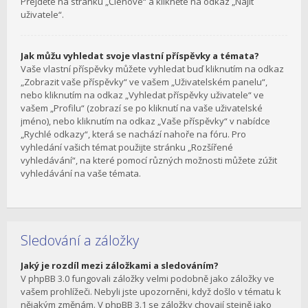
Přejděte na stránku „Členové“ a klikněte na odkaz „Najít
uživatele“.
Jak můžu vyhledat svoje vlastní příspěvky a témata?
Vaše vlastní příspěvky můžete vyhledat buď kliknutím na odkaz
„Zobrazit vaše příspěvky“ ve vašem „Uživatelském panelu“,
nebo kliknutím na odkaz „Vyhledat příspěvky uživatele“ ve
vašem „Profilu“ (zobrazí se po kliknutí na vaše uživatelské
jméno), nebo kliknutím na odkaz „Vaše příspěvky“ v nabídce
„Rychlé odkazy“, která se nachází nahoře na fóru. Pro
vyhledání vašich témat použijte stránku „Rozšířené
vyhledávání“, na které pomocí různých možnosti můžete zúžit
vyhledávání na vaše témata.
Sledování a záložky
Jaký je rozdíl mezi záložkami a sledováním?
V phpBB 3.0 fungovali záložky velmi podobně jako záložky ve
vašem prohlížeči. Nebyli jste upozorněni, když došlo v tématu k
nějakým změnám. V phpBB 3.1 se záložky chovají stejně jako