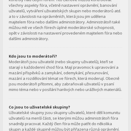
všechny aspekty fóra, včetně nastavení oprávnění, banování
uživatelů, vytváření uživatelských skupin nebo moderátorů atd.
a to v závislosti na oprávněních, která jsou jim udělena
majitelem fóra nebo dalšími administrátory. Administrátoři také
můžou mít ve všech fórech úplné moderátorské schopnosti,
opět v závislosti na nastavení provedeném majitelem fóra nebo
dalšími administrátory.
Kdo jsou to moderátoři?
Moderátoři jsou uživatelé (nebo skupiny uživatelů), kteří se
starají o každodenní chod fóra. Mají pravomoc k upravování a
mazání příspěvků a zamykání, odemykání, přesunování,
mazání a rozdělování témat ve fórech, která moderují. Obecně
jsou moderátoři přítomni, aby zabraňovali uživatelů v psaní
mimo téma nebo v posílání hanlivých nebo urážlivých materiálů.
Co jsou to uživatelské skupiny?
Uživatelské skupiny jsou skupiny uživatelů, které dělí komunitu
uživatelů na menší části, se kterými můžou administrátoři fóra
snadněji pracovat. Každý člen fóra může patřit do několika
skupin a každé skupině můžou být přiřazena různá oprávnění.