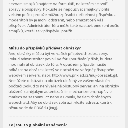
seznam smajlíků najdete na formuláři, na kterém se tvoří
zprávy a příspěvky. Pokuste se nepoužívat smajlíky v příliš
velkém počtu, protože můžou způsobit nečitelnost příspěvku a
moderátoři by je mohli odstranit, nebo smazat celý váš
příspěvek. Administrátor fóra může také nastavit omezení počtu
smajlíků, které lze v příspěvku použít.
Můžu do příspěvků přidávat obrázky?
Ano, obrázky můžou být ve vašich příspěvcích zobrazeny.
Pokud administrátor povolil ve fóru používání příloh, budete
moci nahrát obrázek do fóra. V opačném případě musíte
odkázat na obrázek, který se nachází na veřejně přístupném
webovém serveru, např. http://www.priklad.cz/muj-obrazek.gif.
Nemůžete odkázat na obrázek uložený ve vašem vlastním
počítači (pokud to není veřejně přístupný server) ani na obrázky
uložené za nějakým autentizačním mechanizmem, např. v e-
mailech na seznamu.cz nebo v Gmailu, heslem chráněných
webech atd. Aby se obrázek zobrazil, vložte adresu, která k
němu vede do BBKódu [img].
Co jsou to globální oznámení?