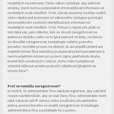
nezletilých na internetu. Tento zákon vyžaduje, aby webové
stránky, které mohou potenciálně shromažďovat informace od
nezletilých osob mladších 13 let, získaly písemný souhlas rodičů
nebo nějaké jiné potvrzení od zákonného zástupce povolující
shromažďování osobních identifikačních informací od
nezletilých osob mladších 13 let. Pokud si nejste jisti, jestli se
toto týká vás, jako někoho, kdo se zkouší zaregistrovat na
webovou stránku, nebo se to týká webové stránky, na kterou
se zkoušíte zaregistrovat, kontaktujte vašeho právního
poradce. Vezměte prosím na vědomí, že ani phpBB Limited ani
majitelé tohoto fóra nemůžou poskytovat právní poradenství a
není kontaktním místem pro právní zájmy jakéhokoliv druhu,
kromě těch uvedených v otázce „Koho mám kontaktovat
ohledně stížnosti a/nebo právních záležitostí týkajících se
tohoto fóra?“.
Proč se nemůžu zaregistrovat?
Je možné, že administrátor fóra zakázal registrace, aby zabránil
novým návštěvníkům, aby se stali členy fóra. Administrátor mohl
také zakázat vaši IP adresu nebo používání uživatelského
jména, pomocí kterého se snažíš zaregistrovat. Kontaktujte
administrátora fóra a požádejte ho o pomoc.