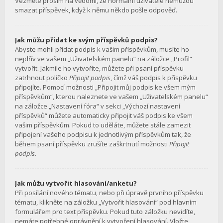
Vezměte prosím na vědomí, že normální uživatelé nemůžou
smazat příspěvek, když k němu někdo pošle odpověď.
Jak můžu přidat ke svým příspěvků podpis?
Abyste mohli přidat podpis k vašim příspěvkům, musíte ho
nejdřív ve vašem „Uživatelském panelu“ na záložce „Profil“
vytvořit. Jakmile ho vytvoříte, můžete při psaní příspěvku
zatrhnout políčko
Připojit podpis
, čímž váš podpis k příspěvku
připojíte. Pomocí možnosti „Připojit můj podpis ke všem mým
příspěvkům“, kterou naleznete ve vašem „Uživatelském panelu“
na záložce „Nastavení fóra“ v sekci „Výchozí nastavení
příspěvků“ můžete automaticky připojit váš podpis ke všem
vašim příspěvkům. Pokud to uděláte, můžete stále zamezit
připojení vašeho podpisu k jednotlivým příspěvkům tak, že
během psaní příspěvku zrušíte zaškrtnutí možnosti
Připojit
podpis
.
Jak můžu vytvořit hlasování/anketu?
Při posílání nového tématu, nebo při úpravě prvního příspěvku
tématu, klikněte na záložku „Vytvořit hlasování“ pod hlavním
formulářem pro text příspěvku. Pokud tuto záložku nevidíte,
nemáte potřebné oprávnění k vytvoření hlasování. Vložte