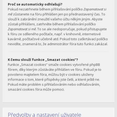
Proč se automaticky odhlašuji?
Pokud nezatrhnete během přihlašování políčko
Zapamatovat si
mě
zůstanete na fóru přihlášen jen po přednastavený čas. To
slouží k zabránění zneužití vašeho účtu někým jiným. Abyste
zůstali přihlášeni, zatrhněte během přihlašování políčko
Zapamatovat si mě
. To se ale nedoporučuje, pokud přistupujete
k fóru ze sdíleného počítače, např. v knihovně, internetové
kavárně, počítačové učebně atd. Pokud toto zaškrtávací políčko
nevidíte, znamená to, že administrátor fóra tuto funkci zakázal.
K čemu slouží funkce „Smazat cookies“?
Funkce „Smazat cookies“ smaže cookies vytvořené phpBB
fórem, díky kterým zůstáváte přihlášen ve fóru. Pokud je to
povoleno majitelem fóra, můžou být v cookies uloženy
informace o tom, které příspěvky jste četli, a které ještě ne.
Pokud máte problém s přihlašováním nebo odhlašováním,
smazání cookies fóra může pomoci.
Předvolby a nastavení uživatele