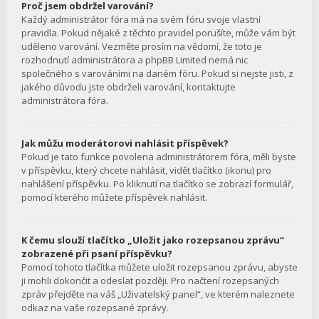
Proč jsem obdržel varování?
Každý administrátor fóra má na svém fóru svoje vlastní
pravidla. Pokud nějaké z těchto pravidel porušíte, může vám být
uděleno varování. Vezměte prosím na vědomí, že toto je
rozhodnutí administrátora a phpBB Limited nemá nic
společného s varováními na daném fóru. Pokud si nejste jisti, z
jakého důvodu jste obdrželi varování, kontaktujte
administrátora fóra.
Jak můžu moderátorovi nahlásit příspěvek?
Pokud je tato funkce povolena administrátorem fóra, měli byste
v příspěvku, který chcete nahlásit, vidět tlačítko (ikonu) pro
nahlášení příspěvku. Po kliknutí na tlačítko se zobrazí formulář,
pomocí kterého můžete příspěvek nahlásit.
K čemu slouží tlačítko „Uložit jako rozepsanou zprávu“
zobrazené při psaní příspěvku?
Pomocí tohoto tlačítka můžete uložit rozepsanou zprávu, abyste
ji mohli dokončit a odeslat později. Pro načtení rozepsaných
zpráv přejděte na váš „Uživatelský panel“, ve kterém naleznete
odkaz na vaše rozepsané zprávy.