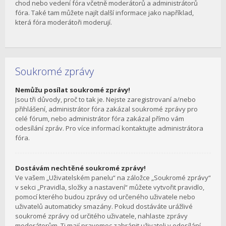
chod nebo vedení fóra včetně moderátorů a administrátorů
fóra. Také tam můžete najít další informace jako například,
která fóra moderátoři moderují.
Soukromé zprávy
Nemůžu posílat soukromé zprávy!
Jsou tři důvody, proč to tak je. Nejste zaregistrovaní a/nebo
přihlášení, administrátor fóra zakázal soukromé zprávy pro
celé fórum, nebo administrátor fóra zakázal přímo vám
odesílání zpráv. Pro více informací kontaktujte administrátora
fóra.
Dostávám nechtěné soukromé zprávy!
Ve vašem „Uživatelském panelu“ na záložce „Soukromé zprávy“
v sekci „Pravidla, složky a nastavení“ můžete vytvořit pravidlo,
pomocí kterého budou zprávy od určeného uživatele nebo
uživatelů automaticky smazány. Pokud dostáváte urážlivé
soukromé zprávy od určitého uživatele, nahlaste zprávy
moderátorům. Ti mají pravomoc zabránit uživateli v odesílání