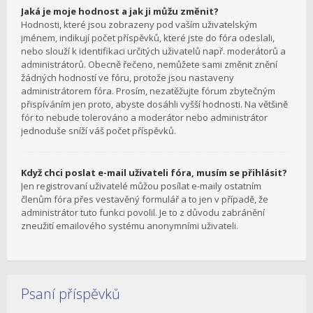
Jaká je moje hodnost a jak ji můžu změnit?
Hodnosti, které jsou zobrazeny pod vaším uživatelským
jménem, indikují počet příspěvků, které jste do fóra odeslali,
nebo slouží k identifikaci určitých uživatelů např. moderátorů a
administrátorů. Obecně řečeno, nemůžete sami změnit znění
žádných hodností ve fóru, protože jsou nastaveny
administrátorem fóra. Prosím, nezatěžujte fórum zbytečným
přispíváním jen proto, abyste dosáhli vyšší hodnosti. Na většině
fór to nebude tolerováno a moderátor nebo administrátor
jednoduše sníží váš počet příspěvků.
Když chci poslat e-mail uživateli fóra, musím se přihlásit?
Jen registrovaní uživatelé můžou posílat e-maily ostatním
členům fóra přes vestavěný formulář a to jen v případě, že
administrátor tuto funkci povolil. Je to z důvodu zabránění
zneužití emailového systému anonymními uživateli.
Psaní příspěvků