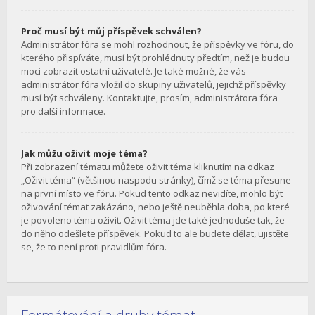
Proč musí být můj příspěvek schválen?
Administrátor fóra se mohl rozhodnout, že příspěvky ve fóru, do
kterého přispíváte, musí být prohlédnuty předtím, než je budou
moci zobrazit ostatní uživatelé. Je také možné, že vás
administrátor fóra vložil do skupiny uživatelů, jejichž příspěvky
musí být schváleny. Kontaktujte, prosím, administrátora fóra
pro další informace.
Jak můžu oživit moje téma?
Při zobrazení tématu můžete oživit téma kliknutím na odkaz
„Oživit téma“ (většinou naspodu stránky), čímž se téma přesune
na první místo ve fóru. Pokud tento odkaz nevidíte, mohlo být
oživování témat zakázáno, nebo ještě neuběhla doba, po které
je povoleno téma oživit. Oživit téma jde také jednoduše tak, že
do něho odešlete příspěvek. Pokud to ale budete dělat, ujistěte
se, že to není proti pravidlům fóra.