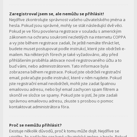
Zaregistroval jsem se, ale nemůžu se přihlásit!
Nejdříve zkontrolujte správnost vašeho uživatelského jména a
hesla. Pokud jsou správné, mohly se stát následující dvě věci.
Pokud je ve fóru povolena registrace v souladu s americkým
zákonem na ochranu soukromí nezletilých na internetu COPPA
a vy jste během registrace zadali, že ještě nemáte třináct let,
budete muset postupovat podle instrukcí, které jste obdrželi e-
mailem. Na některých fórech je také vyžadováno, aby před
přihlášením proběhla aktivace nově registrovaného účtu a to
buď vámi, nebo administrátorem. Tato informace byla
zobrazena během registrace. Pokud jste obdrželi registrační
email, pokračujte podle instrukcí, které v něm najdete. Pokud
jste registrační email neobdrželi, mohli jste zadat špatnou
emailovou adresu, nebo byl email zachycen spam filtrem a
skončil ve složce se spamy. Pokud jste si jistí, že jste zadali
správnou emailovou adresu, zkuste s prosbou o pomoc
kontaktovat administrátora fóra.
Proč se nemůžu přihlásit?
Existuje několik důvodů, proč k tomu může dojít. Nejdříve se
ujistěte, že zadáváte správné uživatelské jméno a heslo. Pokud