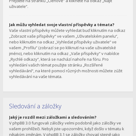
Přejděte na stránku „Členové“ a klikněte na odkaz „Najít
uživatele“.
Jak můžu vyhledat svoje vlastní příspěvky a témata?
Vaše vlastní příspěvky můžete vyhledat buď kliknutím na odkaz
„Zobrazit vaše příspěvky“ ve vašem „Uživatelském panelu“,
nebo kliknutím na odkaz „Vyhledat příspěvky uživatele“ ve
vašem „Profilu“ (zobrazí se po kliknutí na vaše uživatelské
jméno), nebo kliknutím na odkaz „Vaše příspěvky“ v nabídce
„Rychlé odkazy“, která se nachází nahoře na fóru. Pro
vyhledání vašich témat použijte stránku „Rozšířené
vyhledávání“, na které pomocí různých možnosti můžete zúžit
vyhledávání na vaše témata.
Sledování a záložky
Jaký je rozdíl mezi záložkami a sledováním?
V phpBB 3.0 fungovali záložky velmi podobně jako záložky ve
vašem prohlížeči. Nebyli jste upozorněni, když došlo v tématu k
nějakým změnám. V phpBB 3.1 se záložky chovají stejně jako