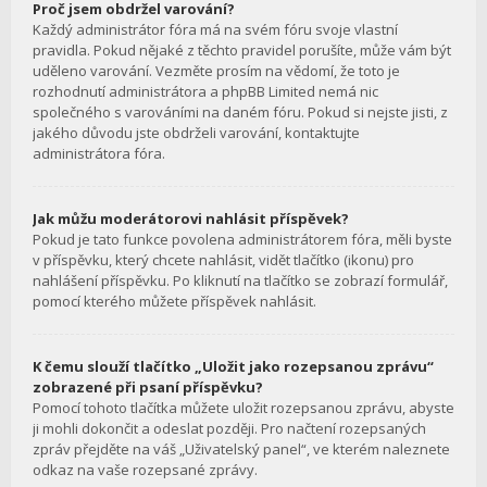
Proč jsem obdržel varování?
Každý administrátor fóra má na svém fóru svoje vlastní
pravidla. Pokud nějaké z těchto pravidel porušíte, může vám být
uděleno varování. Vezměte prosím na vědomí, že toto je
rozhodnutí administrátora a phpBB Limited nemá nic
společného s varováními na daném fóru. Pokud si nejste jisti, z
jakého důvodu jste obdrželi varování, kontaktujte
administrátora fóra.
Jak můžu moderátorovi nahlásit příspěvek?
Pokud je tato funkce povolena administrátorem fóra, měli byste
v příspěvku, který chcete nahlásit, vidět tlačítko (ikonu) pro
nahlášení příspěvku. Po kliknutí na tlačítko se zobrazí formulář,
pomocí kterého můžete příspěvek nahlásit.
K čemu slouží tlačítko „Uložit jako rozepsanou zprávu“
zobrazené při psaní příspěvku?
Pomocí tohoto tlačítka můžete uložit rozepsanou zprávu, abyste
ji mohli dokončit a odeslat později. Pro načtení rozepsaných
zpráv přejděte na váš „Uživatelský panel“, ve kterém naleznete
odkaz na vaše rozepsané zprávy.