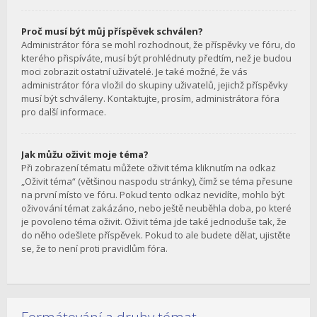
Proč musí být můj příspěvek schválen?
Administrátor fóra se mohl rozhodnout, že příspěvky ve fóru, do
kterého přispíváte, musí být prohlédnuty předtím, než je budou
moci zobrazit ostatní uživatelé. Je také možné, že vás
administrátor fóra vložil do skupiny uživatelů, jejichž příspěvky
musí být schváleny. Kontaktujte, prosím, administrátora fóra
pro další informace.
Jak můžu oživit moje téma?
Při zobrazení tématu můžete oživit téma kliknutím na odkaz
„Oživit téma“ (většinou naspodu stránky), čímž se téma přesune
na první místo ve fóru. Pokud tento odkaz nevidíte, mohlo být
oživování témat zakázáno, nebo ještě neuběhla doba, po které
je povoleno téma oživit. Oživit téma jde také jednoduše tak, že
do něho odešlete příspěvek. Pokud to ale budete dělat, ujistěte
se, že to není proti pravidlům fóra.