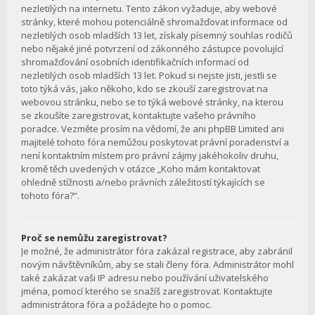
nezletilých na internetu. Tento zákon vyžaduje, aby webové
stránky, které mohou potenciálně shromažďovat informace od
nezletilých osob mladších 13 let, získaly písemný souhlas rodičů
nebo nějaké jiné potvrzení od zákonného zástupce povolující
shromažďování osobních identifikačních informací od
nezletilých osob mladších 13 let. Pokud si nejste jisti, jestli se
toto týká vás, jako někoho, kdo se zkouší zaregistrovat na
webovou stránku, nebo se to týká webové stránky, na kterou
se zkoušíte zaregistrovat, kontaktujte vašeho právního
poradce. Vezměte prosím na vědomí, že ani phpBB Limited ani
majitelé tohoto fóra nemůžou poskytovat právní poradenství a
není kontaktním místem pro právní zájmy jakéhokoliv druhu,
kromě těch uvedených v otázce „Koho mám kontaktovat
ohledně stížnosti a/nebo právních záležitostí týkajících se
tohoto fóra?“.
Proč se nemůžu zaregistrovat?
Je možné, že administrátor fóra zakázal registrace, aby zabránil
novým návštěvníkům, aby se stali členy fóra. Administrátor mohl
také zakázat vaši IP adresu nebo používání uživatelského
jména, pomocí kterého se snažíš zaregistrovat. Kontaktujte
administrátora fóra a požádejte ho o pomoc.