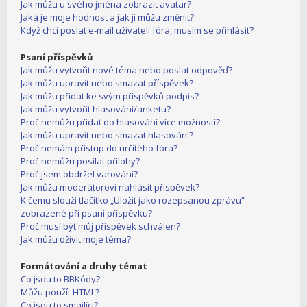
Jak můžu u svého jména zobrazit avatar?
Jaká je moje hodnost a jak ji můžu změnit?
Když chci poslat e-mail uživateli fóra, musím se přihlásit?
Psaní příspěvků
Jak můžu vytvořit nové téma nebo poslat odpověď?
Jak můžu upravit nebo smazat příspěvek?
Jak můžu přidat ke svým příspěvků podpis?
Jak můžu vytvořit hlasování/anketu?
Proč nemůžu přidat do hlasování více možností?
Jak můžu upravit nebo smazat hlasování?
Proč nemám přístup do určitého fóra?
Proč nemůžu posílat přílohy?
Proč jsem obdržel varování?
Jak můžu moderátorovi nahlásit příspěvek?
K čemu slouží tlačítko „Uložit jako rozepsanou zprávu“
zobrazené při psaní příspěvku?
Proč musí být můj příspěvek schválen?
Jak můžu oživit moje téma?
Formátování a druhy témat
Co jsou to BBKódy?
Můžu použít HTML?
Co jsou to smajlíci?