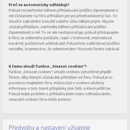
Proč se automaticky odhlašuji?
Pokud nezatrhnete během přihlašování políčko
Zapamatovat si
mě
zůstanete na fóru přihlášen jen po přednastavený čas. To
slouží k zabránění zneužití vašeho účtu někým jiným. Abyste
zůstali přihlášeni, zatrhněte během přihlašování políčko
Zapamatovat si mě
. To se ale nedoporučuje, pokud přistupujete
k fóru ze sdíleného počítače, např. v knihovně, internetové
kavárně, počítačové učebně atd. Pokud toto zaškrtávací políčko
nevidíte, znamená to, že administrátor fóra tuto funkci zakázal.
K čemu slouží funkce „Smazat cookies“?
Funkce „Smazat cookies“ smaže cookies vytvořené phpBB
fórem, díky kterým zůstáváte přihlášen ve fóru. Pokud je to
povoleno majitelem fóra, můžou být v cookies uloženy
informace o tom, které příspěvky jste četli, a které ještě ne.
Pokud máte problém s přihlašováním nebo odhlašováním,
smazání cookies fóra může pomoci.
Předvolby a nastavení uživatele