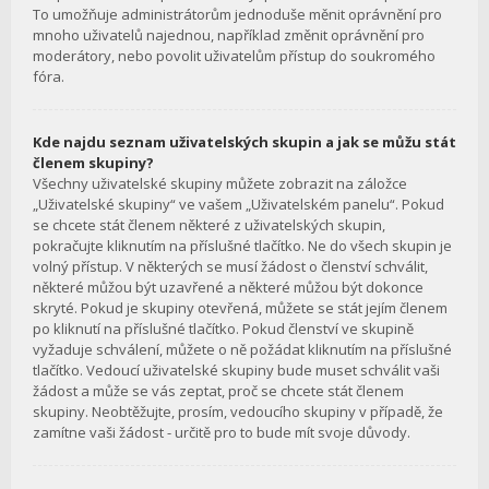
To umožňuje administrátorům jednoduše měnit oprávnění pro
mnoho uživatelů najednou, například změnit oprávnění pro
moderátory, nebo povolit uživatelům přístup do soukromého
fóra.
Kde najdu seznam uživatelských skupin a jak se můžu stát
členem skupiny?
Všechny uživatelské skupiny můžete zobrazit na záložce
„Uživatelské skupiny“ ve vašem „Uživatelském panelu“. Pokud
se chcete stát členem některé z uživatelských skupin,
pokračujte kliknutím na příslušné tlačítko. Ne do všech skupin je
volný přístup. V některých se musí žádost o členství schválit,
některé můžou být uzavřené a některé můžou být dokonce
skryté. Pokud je skupiny otevřená, můžete se stát jejím členem
po kliknutí na příslušné tlačítko. Pokud členství ve skupině
vyžaduje schválení, můžete o ně požádat kliknutím na příslušné
tlačítko. Vedoucí uživatelské skupiny bude muset schválit vaši
žádost a může se vás zeptat, proč se chcete stát členem
skupiny. Neobtěžujte, prosím, vedoucího skupiny v případě, že
zamítne vaši žádost - určitě pro to bude mít svoje důvody.