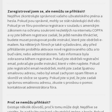
Zaregistroval jsem se, ale nemůžu se přihlásit!
Nejdříve zkontrolujte správnost vašeho uživatelského jména a
hesla. Pokud jsou správné, mohly se stát následující dvě věci.
Pokud je ve fóru povolena registrace v souladu s americkým
zákonem na ochranu soukromí nezletilých na internetu COPPA
a vy jste během registrace zadali, že ještě nemáte třináct let,
budete muset postupovat podle instrukcí, které jste obdrželi e-
mailem. Na některých fórech je také vyžadováno, aby před
přihlášením proběhla aktivace nově registrovaného účtu a to
buď vámi, nebo administrátorem. Tato informace byla
zobrazena během registrace. Pokud jste obdrželi registrační
email, pokračujte podle instrukcí, které v něm najdete. Pokud
jste registrační email neobdrželi, mohli jste zadat špatnou
emailovou adresu, nebo byl email zachycen spam filtrem a
skončil ve složce se spamy. Pokud jste si jistí, že jste zadali
správnou emailovou adresu, zkuste s prosbou o pomoc
kontaktovat administrátora fóra.
Proč se nemůžu přihlásit?
Existuje několik důvodů, proč k tomu může dojít. Nejdříve se
ujistěte, že zadáváte správné uživatelské jméno a heslo. Pokud