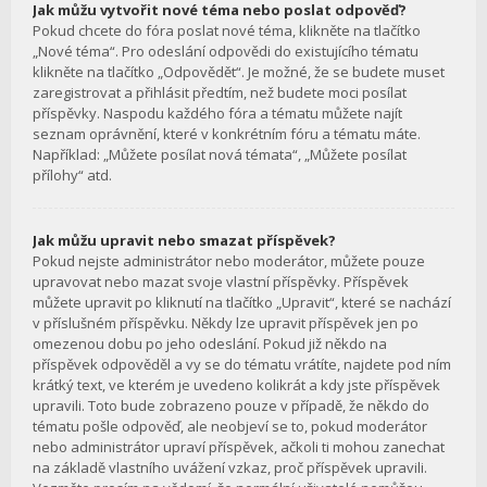
Jak můžu vytvořit nové téma nebo poslat odpověď?
Pokud chcete do fóra poslat nové téma, klikněte na tlačítko
„Nové téma“. Pro odeslání odpovědi do existujícího tématu
klikněte na tlačítko „Odpovědět“. Je možné, že se budete muset
zaregistrovat a přihlásit předtím, než budete moci posílat
příspěvky. Naspodu každého fóra a tématu můžete najít
seznam oprávnění, které v konkrétním fóru a tématu máte.
Například: „Můžete posílat nová témata“, „Můžete posílat
přílohy“ atd.
Jak můžu upravit nebo smazat příspěvek?
Pokud nejste administrátor nebo moderátor, můžete pouze
upravovat nebo mazat svoje vlastní příspěvky. Příspěvek
můžete upravit po kliknutí na tlačítko „Upravit“, které se nachází
v příslušném příspěvku. Někdy lze upravit příspěvek jen po
omezenou dobu po jeho odeslání. Pokud již někdo na
příspěvek odpověděl a vy se do tématu vrátíte, najdete pod ním
krátký text, ve kterém je uvedeno kolikrát a kdy jste příspěvek
upravili. Toto bude zobrazeno pouze v případě, že někdo do
tématu pošle odpověď, ale neobjeví se to, pokud moderátor
nebo administrátor upraví příspěvek, ačkoli ti mohou zanechat
na základě vlastního uvážení vzkaz, proč příspěvek upravili.