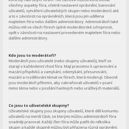
všechny aspekty fóra, včetně nastavení oprávnění, banování
uživatelů, vytváření uživatelských skupin nebo moderátorů atd.
a to v závislosti na oprávněních, která jsou jim udělena
majitelem fóra nebo dalšími administrátory. Administrátoři také
můžou mít ve všech fórech úplné moderátorské schopnosti,
opět v závislosti na nastavení provedeném majitelem fóra nebo
dalšími administrátory.
Kdo jsou to moderátoři?
Moderátoři jsou uživatelé (nebo skupiny uživatelů), kteří se
starají o každodenní chod fóra. Mají pravomoc k upravování a
mazání příspěvků a zamykání, odemykání, přesunování,
mazání a rozdělování témat ve fórech, která moderují. Obecně
jsou moderátoři přítomni, aby zabraňovali uživatelů v psaní
mimo téma nebo v posílání hanlivých nebo urážlivých materiálů.
Co jsou to uživatelské skupiny?
Uživatelské skupiny jsou skupiny uživatelů, které dělí komunitu
uživatelů na menší části, se kterými můžou administrátoři fóra
snadněji pracovat. Každý člen fóra může patřit do několika
skupin a každé skupině můžou být přiřazena různá oprávnění.