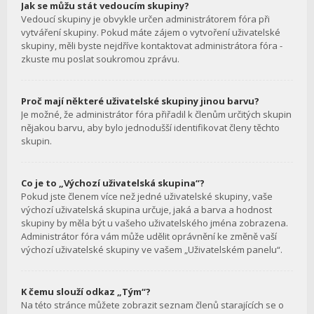
Jak se můžu stát vedoucím skupiny?
Vedoucí skupiny je obvykle určen administrátorem fóra při
vytváření skupiny. Pokud máte zájem o vytvoření uživatelské
skupiny, měli byste nejdříve kontaktovat administrátora fóra -
zkuste mu poslat soukromou zprávu.
Proč mají některé uživatelské skupiny jinou barvu?
Je možné, že administrátor fóra přiřadil k členům určitých skupin
nějakou barvu, aby bylo jednodušší identifikovat členy těchto
skupin.
Co je to „Výchozí uživatelská skupina“?
Pokud jste členem více než jedné uživatelské skupiny, vaše
výchozí uživatelská skupina určuje, jaká a barva a hodnost
skupiny by měla být u vašeho uživatelského jména zobrazena.
Administrátor fóra vám může udělit oprávnění ke změně vaší
výchozí uživatelské skupiny ve vašem „Uživatelském panelu“.
K čemu slouží odkaz „Tým“?
Na této stránce můžete zobrazit seznam členů starajících se o