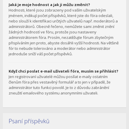
Jaká je moje hodnost a jak ji můžu změnit?
Hodnosti, které jsou zobrazeny pod vaším uživatelským
jménem, indikují počet příspěvků, které jste do fóra odeslali,
nebo slouží k identifikaci určitých uživatelů např. moderátorů a
administrátorů. Obecně řečeno, nemůžete sami změnit znění
žádných hodností ve fóru, protože jsou nastaveny
administrátorem fóra. Prosím, nezatěžujte fórum zbytečným
přispíváním jen proto, abyste dosáhli vyšší hodnosti. Na většině
fór to nebude tolerováno a moderátor nebo administrátor
jednoduše sníží váš počet příspěvků.
Když chci poslat e-mail uživateli fóra, musím se přihlásit?
Jen registrovaní uživatelé můžou posílat e-maily ostatním
členům fóra přes vestavěný formulář a to jen v případě, že
administrátor tuto funkci povolil. Je to z důvodu zabránění
zneužití emailového systému anonymními uživateli.
Psaní příspěvků