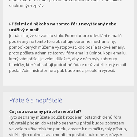
soukromých zpráv.
Přišel mi od někoho na tomto fóru nevyžádaný nebo
urážlivý e-mail!
Je nám líto, že se vám to stalo. Formulář pro odesílání e-mailů
používaný na tomto fóru obsahuje obranné mechanismy,
pomocí kterých můžeme vystopovat, kdo posílá takové emaily,
proto pošlete administrátorovi fóra email s úplnou kopií emailu,
který vám přišel. Je velmi důležité, aby v něm byly zahrnuty
hlavičky, které obsahují podrobné údaje o uživateli, který email
poslal. Administrátor fóra pak bude moci problém vyřešit.
Přátelé a nepřátelé
Co jsou seznamy přátel a nepřátel?
Tyto seznamy můžete použít k rozdělení ostatních členů fóra.
Uživatelé přidáni do vašeho seznamu přátel budou zobrazeni
ve vašem uživatelském panelu, abyste k nim měli rychlý přístup,
viděli jejich online stav a mohli jim posílat soukromé zprávy. V