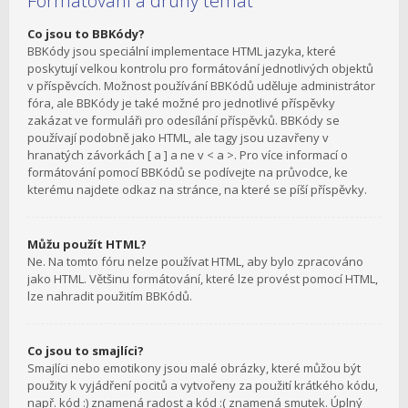
Formátování a druhy témat
Co jsou to BBKódy?
BBKódy jsou speciální implementace HTML jazyka, které
poskytují velkou kontrolu pro formátování jednotlivých objektů
v příspěvcích. Možnost používání BBKódů uděluje administrátor
fóra, ale BBKódy je také možné pro jednotlivé příspěvky
zakázat ve formuláři pro odesílání příspěvků. BBKódy se
používají podobně jako HTML, ale tagy jsou uzavřeny v
hranatých závorkách [ a ] a ne v < a >. Pro více informací o
formátování pomocí BBKódů se podívejte na průvodce, ke
kterému najdete odkaz na stránce, na které se píší příspěvky.
Můžu použít HTML?
Ne. Na tomto fóru nelze používat HTML, aby bylo zpracováno
jako HTML. Většinu formátování, které lze provést pomocí HTML,
lze nahradit použitím BBKódů.
Co jsou to smajlíci?
Smajlíci nebo emotikony jsou malé obrázky, které můžou být
použity k vyjádření pocitů a vytvořeny za použití krátkého kódu,
např. kód :) znamená radost a kód :( znamená smutek. Úplný