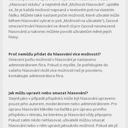
„Hlasovací otázku“ a nejméně dvě „Možnosti hlasování“, ujistěte
se, že je každá možnost napsaná v textovém poli na vlastním
řádku. Můžete také nastavit počet možností, které uživatel může
během hlasování vybrat (v poli „Možností na uživatele“), časové
omezení trvání hlasování ve dnech (0 pro časově neomezené
hlasování) a nakonec můžete povolit uživatelům měnit jejich
hlasy.
Proč nemůžu přidat do hlasování více možností?
Omezení počtu možností v hlasování je nastaveno
administrátorem fóra. Pokud si myslíte, že potřebujete do
vašeho hlasování vložit více možností než je povoleno,
kontaktujte administrátora fóra.
Jak můžu upravit nebo smazat hlasování?
Stejně jako v případě příspěvků může být hlasování upraveno
pouze jeho autorem, moderátorem nebo administrátorem. Pro
úpravu hlasování klikněte na tlačítko pro úpravu prvního
příspěvku v tématu, ke kterému je hlasování vždy připojeno.
Pokud zatím nikdo nehlasoval, uživatelé můžou smazat
hlasování nebo v něm upravit jakoukoliv možnost. Pokud ale již