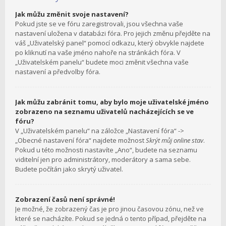
Jak můžu změnit svoje nastavení?
Pokud jste se ve fóru zaregistrovali, jsou všechna vaše
nastavení uložena v databázi fóra. Pro jejich změnu přejděte na
váš „Uživatelský panel“ pomocí odkazu, který obvykle najdete
po kliknutí na vaše jméno nahoře na stránkách fóra. V
„Uživatelském panelu“ budete moci změnit všechna vaše
nastavení a předvolby fóra.
Jak můžu zabránit tomu, aby bylo moje uživatelské jméno
zobrazeno na seznamu uživatelů nacházejících se ve
fóru?
V „Uživatelském panelu“ na záložce „Nastavení fóra“ ->
„Obecné nastavení fóra“ najdete možnost
Skrýt můj online stav
.
Pokud u této možnosti nastavíte „Ano“, budete na seznamu
viditelní jen pro administrátory, moderátory a sama sebe.
Budete počítán jako skrytý uživatel.
Zobrazení časů není správné!
Je možné, že zobrazený čas je pro jinou časovou zónu, než ve
které se nacházíte. Pokud se jedná o tento případ, přejděte na