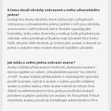
K čemu slouží obrázky zobrazené u mého uživatelského
jména?
Existují dva druhy obrázků, které můžou být v příspěvcích
zobrazeny u uživatelského jména. Jedním z nich jsou obrázky
asociované s vaší hodností, které obvykle vypadají jako
hvězdičky, tečky nebo čtverečky a indikují, kolik příspěvků jste
odeslali, nebo pomáhají určit jakou mají uživatelé fóra funkci.
Další, obvykle větší obrázek, je známý jako avatar a obecně se
jedná o unikátní nebo osobní obrázek každého uživatele.
Jak můžu u svého jména zobrazit avatar?
Avatar můžete přidat pomocí možnosti „Nastavení avataru“,
kterou najdete ve vašem „Uživatelském panelu“ na záložce
„Profil“. Avatar můžete přidat jedním z následujících způsobů:
použít Gravatar, vybrat si avatar v Galerii, použít vzdálený
avatar (z jiného webu), nebo avatar nahrát do tohoto fóra.
Záleží na administrátorovi fóra, jestli je používání avatarů
povoleno a jakými způsoby lze avatary do fóra přidat. Pokud
nemůžete avatary používat, kontaktujte administrátora fóra.