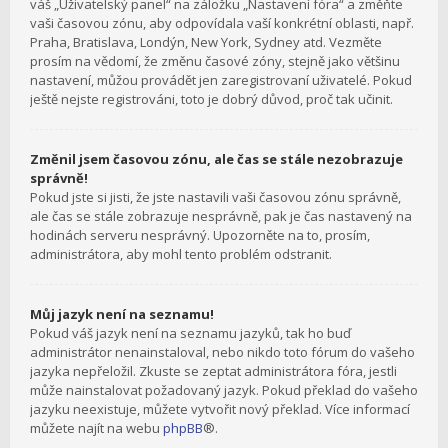
váš „Uživatelský panel“ na záložku „Nastavení fóra“ a změňte
vaši časovou zónu, aby odpovídala vaší konkrétní oblasti, např.
Praha, Bratislava, Londýn, New York, Sydney atd. Vezměte
prosím na vědomí, že změnu časové zóny, stejně jako většinu
nastavení, můžou provádět jen zaregistrovaní uživatelé. Pokud
ještě nejste registrováni, toto je dobrý důvod, proč tak učinit.
Změnil jsem časovou zónu, ale čas se stále nezobrazuje
správně!
Pokud jste si jisti, že jste nastavili vaši časovou zónu správně,
ale čas se stále zobrazuje nesprávně, pak je čas nastavený na
hodinách serveru nesprávný. Upozorněte na to, prosím,
administrátora, aby mohl tento problém odstranit.
Můj jazyk není na seznamu!
Pokud váš jazyk není na seznamu jazyků, tak ho buď
administrátor nenainstaloval, nebo nikdo toto fórum do vašeho
jazyka nepřeložil. Zkuste se zeptat administrátora fóra, jestli
může nainstalovat požadovaný jazyk. Pokud překlad do vašeho
jazyku neexistuje, můžete vytvořit nový překlad. Více informací
můžete najít na webu
phpBB
®.