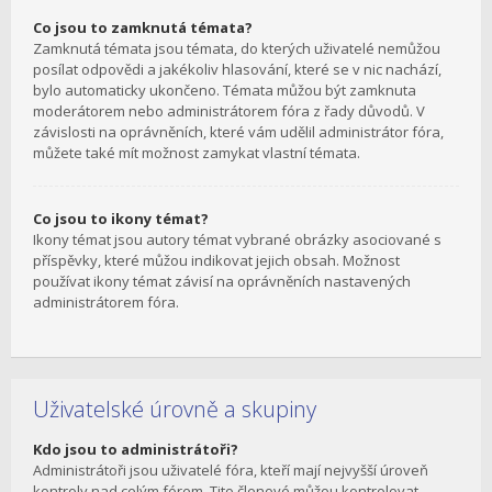
Co jsou to zamknutá témata?
Zamknutá témata jsou témata, do kterých uživatelé nemůžou
posílat odpovědi a jakékoliv hlasování, které se v nic nachází,
bylo automaticky ukončeno. Témata můžou být zamknuta
moderátorem nebo administrátorem fóra z řady důvodů. V
závislosti na oprávněních, které vám udělil administrátor fóra,
můžete také mít možnost zamykat vlastní témata.
Co jsou to ikony témat?
Ikony témat jsou autory témat vybrané obrázky asociované s
příspěvky, které můžou indikovat jejich obsah. Možnost
používat ikony témat závisí na oprávněních nastavených
administrátorem fóra.
Uživatelské úrovně a skupiny
Kdo jsou to administrátoři?
Administrátoři jsou uživatelé fóra, kteří mají nejvyšší úroveň
kontroly nad celým fórem. Tito členové můžou kontrolovat