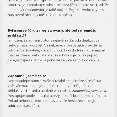
tomu tak je, kontaktujte administrátora fóra, abyste se ujistili, že
jste nebyli zabanováni. Je také možné, že je na webu chyba v
nastavení, která by měla být odstraněna.
Byl jsem ve fóru zaregistrovaný, ale teď se nemůžu
přihlásit?!
Je možné, že administrátor z nějakého důvodu deaktivoval
nebo smazal váš účet. Na některých fórech také pravidelně
odstraňují uživatele, kteří dlouhou dobu do fóra nic nenapsali,
čímž se zmenší velikost databáze. Pokud je to váš případ,
zaregistrujte se znovu a pokuste se více zapojit do diskuzí.
Zapomněl jsem heslo!
Nepropadejte panice! Vaše původní heslo nelze sice získat
zpět, ale můžete ho jednoduše resetovat. Přejděte na
přihlašovací stránku a klikněte na odkaz
Zapomněl/a jsem heslo
.
Postupujte podle instrukcí a brzy se opět budete moci přihlásit.
Pokud nebudete moci resetovat vaše heslo, kontaktujte
administrátora fóra.