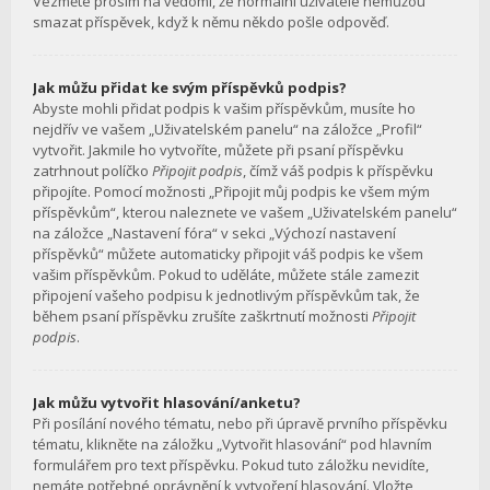
Vezměte prosím na vědomí, že normální uživatelé nemůžou
smazat příspěvek, když k němu někdo pošle odpověď.
Jak můžu přidat ke svým příspěvků podpis?
Abyste mohli přidat podpis k vašim příspěvkům, musíte ho
nejdřív ve vašem „Uživatelském panelu“ na záložce „Profil“
vytvořit. Jakmile ho vytvoříte, můžete při psaní příspěvku
zatrhnout políčko
Připojit podpis
, čímž váš podpis k příspěvku
připojíte. Pomocí možnosti „Připojit můj podpis ke všem mým
příspěvkům“, kterou naleznete ve vašem „Uživatelském panelu“
na záložce „Nastavení fóra“ v sekci „Výchozí nastavení
příspěvků“ můžete automaticky připojit váš podpis ke všem
vašim příspěvkům. Pokud to uděláte, můžete stále zamezit
připojení vašeho podpisu k jednotlivým příspěvkům tak, že
během psaní příspěvku zrušíte zaškrtnutí možnosti
Připojit
podpis
.
Jak můžu vytvořit hlasování/anketu?
Při posílání nového tématu, nebo při úpravě prvního příspěvku
tématu, klikněte na záložku „Vytvořit hlasování“ pod hlavním
formulářem pro text příspěvku. Pokud tuto záložku nevidíte,
nemáte potřebné oprávnění k vytvoření hlasování. Vložte