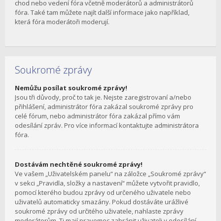
chod nebo vedení fóra včetně moderátorů a administrátorů
fóra. Také tam můžete najít další informace jako například,
která fóra moderátoři moderují.
Soukromé zprávy
Nemůžu posílat soukromé zprávy!
Jsou tři důvody, proč to tak je. Nejste zaregistrovaní a/nebo
přihlášení, administrátor fóra zakázal soukromé zprávy pro
celé fórum, nebo administrátor fóra zakázal přímo vám
odesílání zpráv. Pro více informací kontaktujte administrátora
fóra.
Dostávám nechtěné soukromé zprávy!
Ve vašem „Uživatelském panelu“ na záložce „Soukromé zprávy“
v sekci „Pravidla, složky a nastavení“ můžete vytvořit pravidlo,
pomocí kterého budou zprávy od určeného uživatele nebo
uživatelů automaticky smazány. Pokud dostáváte urážlivé
soukromé zprávy od určitého uživatele, nahlaste zprávy
moderátorům. Ti mají pravomoc zabránit uživateli v odesílání