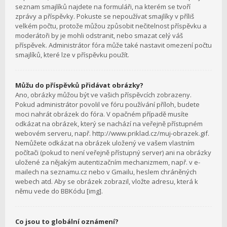
seznam smajlíků najdete na formuláři, na kterém se tvoří
zprávy a příspěvky. Pokuste se nepoužívat smajlíky v příliš
velkém počtu, protože můžou způsobit nečitelnost příspěvku a
moderátoři by je mohli odstranit, nebo smazat celý váš
příspěvek. Administrátor fóra může také nastavit omezení počtu
smajlíků, které lze v příspěvku použít.
Můžu do příspěvků přidávat obrázky?
Ano, obrázky můžou být ve vašich příspěvcích zobrazeny.
Pokud administrátor povolil ve fóru používání příloh, budete
moci nahrát obrázek do fóra. V opačném případě musíte
odkázat na obrázek, který se nachází na veřejně přístupném
webovém serveru, např. http://www.priklad.cz/muj-obrazek.gif.
Nemůžete odkázat na obrázek uložený ve vašem vlastním
počítači (pokud to není veřejně přístupný server) ani na obrázky
uložené za nějakým autentizačním mechanizmem, např. v e-
mailech na seznamu.cz nebo v Gmailu, heslem chráněných
webech atd. Aby se obrázek zobrazil, vložte adresu, která k
němu vede do BBKódu [img].
Co jsou to globální oznámení?